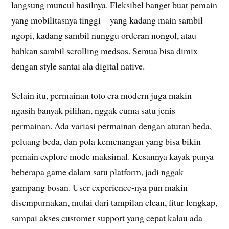
langsung muncul hasilnya. Fleksibel banget buat pemain
yang mobilitasnya tinggi—yang kadang main sambil
ngopi, kadang sambil nunggu orderan nongol, atau
bahkan sambil scrolling medsos. Semua bisa dimix
dengan style santai ala digital native.
Selain itu, permainan toto era modern juga makin
ngasih banyak pilihan, nggak cuma satu jenis
permainan. Ada variasi permainan dengan aturan beda,
peluang beda, dan pola kemenangan yang bisa bikin
pemain explore mode maksimal. Kesannya kayak punya
beberapa game dalam satu platform, jadi nggak
gampang bosan. User experience-nya pun makin
disempurnakan, mulai dari tampilan clean, fitur lengkap,
sampai akses customer support yang cepat kalau ada