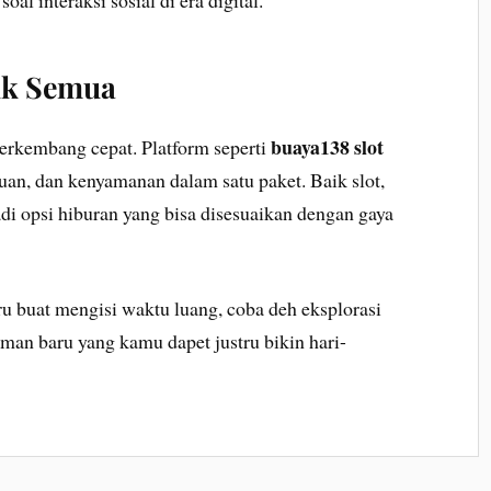
oal interaksi sosial di era digital.
uk Semua
buaya138 slot
berkembang cepat. Platform seperti
an, dan kenyamanan dalam satu paket. Baik slot,
adi opsi hiburan yang bisa disesuaikan dengan gaya
eru buat mengisi waktu luang, coba deh eksplorasi
aman baru yang kamu dapet justru bikin hari-