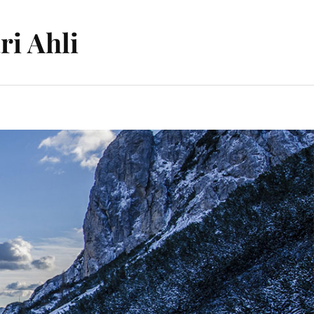
ri Ahli