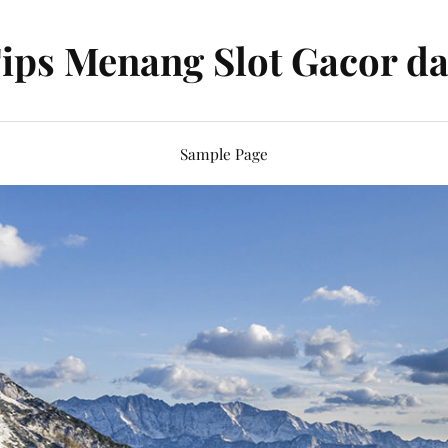
ips Menang Slot Gacor da
Sample Page