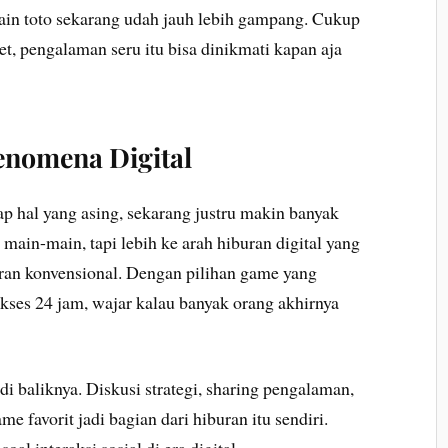
in toto sekarang udah jauh lebih gampang. Cukup
t, pengalaman seru itu bisa dinikmati kapan aja
enomena Digital
p hal yang asing, sekarang justru makin banyak
main-main, tapi lebih ke arah hiburan digital yang
ran konvensional. Dengan pilihan game yang
 akses 24 jam, wajar kalau banyak orang akhirnya
i baliknya. Diskusi strategi, sharing pengalaman,
e favorit jadi bagian dari hiburan itu sendiri.