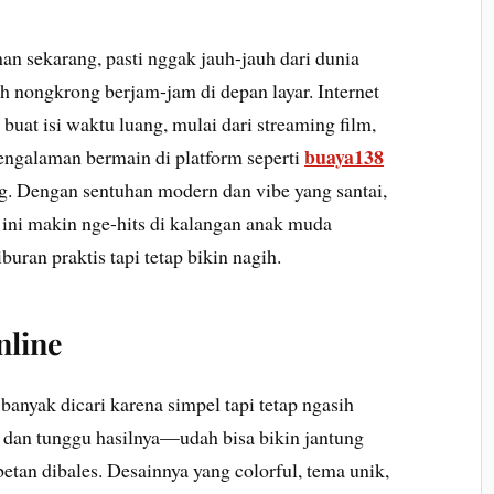
n sekarang, pasti nggak jauh-jauh dari dunia
ah nongkrong berjam-jam di depan layar. Internet
 buat isi waktu luang, mulai dari streaming film,
buaya138
ngalaman bermain di platform seperti
ng. Dengan sentuhan modern dan vibe yang santai,
ini makin nge-hits di kalangan anak muda
ran praktis tapi tetap bikin nagih.
nline
 banyak dicari karena simpel tapi tetap ngasih
ar, dan tunggu hasilnya—udah bisa bikin jantung
etan dibales. Desainnya yang colorful, tema unik,