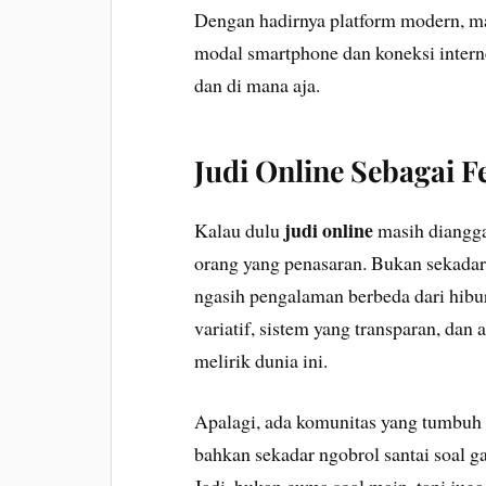
Dengan hadirnya platform modern, ma
modal smartphone dan koneksi interne
dan di mana aja.
Judi Online Sebagai F
judi online
Kalau dulu
masih diangga
orang yang penasaran. Bukan sekadar 
ngasih pengalaman berbeda dari hibu
variatif, sistem yang transparan, dan
melirik dunia ini.
Apalagi, ada komunitas yang tumbuh d
bahkan sekadar ngobrol santai soal gam