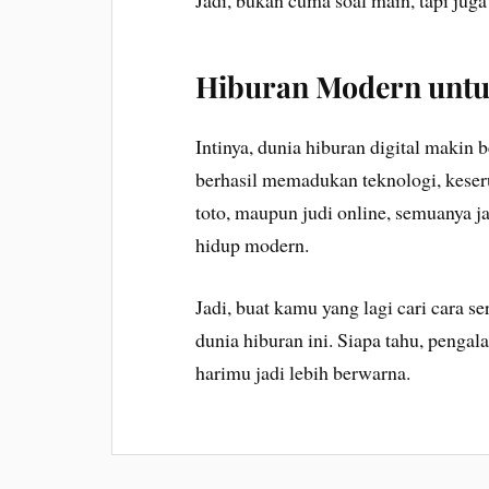
Jadi, bukan cuma soal main, tapi juga s
Hiburan Modern unt
Intinya, dunia hiburan digital makin 
berhasil memadukan teknologi, keseru
toto, maupun judi online, semuanya j
hidup modern.
Jadi, buat kamu yang lagi cari cara s
dunia hiburan ini. Siapa tahu, pengal
harimu jadi lebih berwarna.