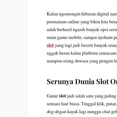
Kalau ngomongin hiburan digital zama
permainan online yang bikin kita bet
udah berhasil ngasih banyak opsi seru
main game mobile, sampai nyobain pe
slot
yang lagi jadi favorit banyak ora
nggak heran kalau platform semacam 
maupun orang dewasa yang pengen hibu
Serunya Dunia Slot O
slot
Game
jadi salah satu yang paling
sensasi luar biasa. Tinggal klik, put
deg-degan kayak lagi nunggu chat geb