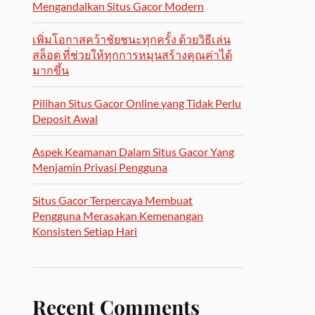
Mengandalkan Situs Gacor Modern
เพิ่มโอกาสคว้าชัยชนะทุกครั้ง ด้วยวิธีเล่น
สล็อต ที่ช่วยให้ทุกการหมุนสร้างคุณค่าได้
มากขึ้น
Pilihan Situs Gacor Online yang Tidak Perlu
Deposit Awal
Aspek Keamanan Dalam Situs Gacor Yang
Menjamin Privasi Pengguna
Situs Gacor Terpercaya Membuat
Pengguna Merasakan Kemenangan
Konsisten Setiap Hari
Recent Comments