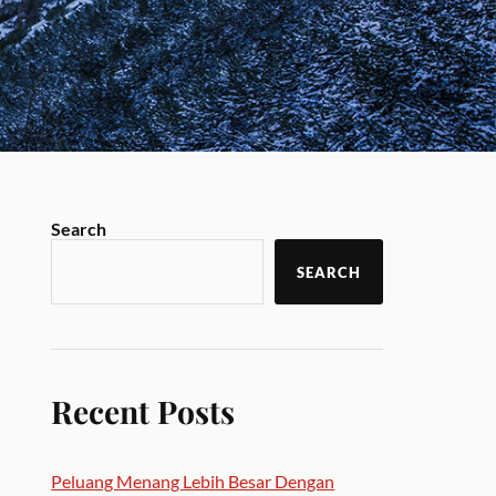
Search
SEARCH
Recent Posts
Peluang Menang Lebih Besar Dengan