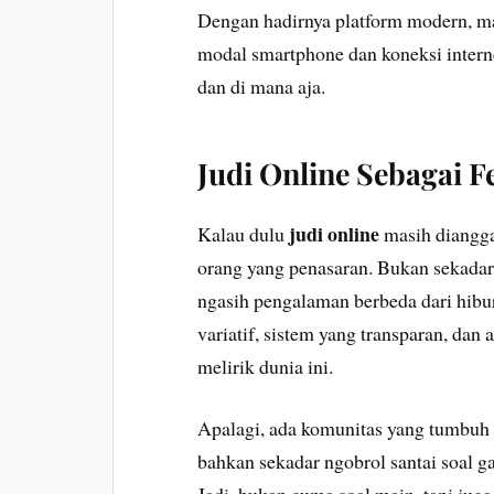
Dengan hadirnya platform modern, ma
modal smartphone dan koneksi interne
dan di mana aja.
Judi Online Sebagai F
judi online
Kalau dulu
masih diangga
orang yang penasaran. Bukan sekadar 
ngasih pengalaman berbeda dari hibu
variatif, sistem yang transparan, dan
melirik dunia ini.
Apalagi, ada komunitas yang tumbuh d
bahkan sekadar ngobrol santai soal gam