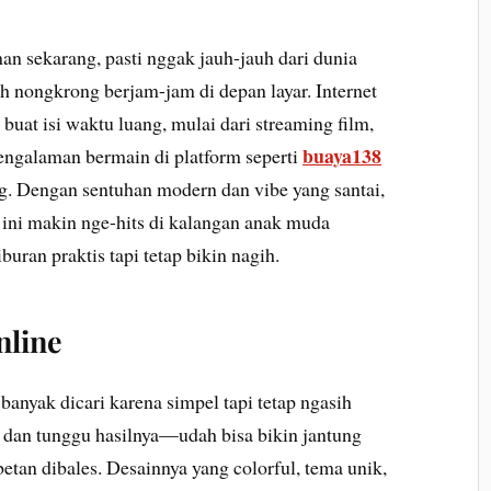
n sekarang, pasti nggak jauh-jauh dari dunia
ah nongkrong berjam-jam di depan layar. Internet
 buat isi waktu luang, mulai dari streaming film,
buaya138
ngalaman bermain di platform seperti
ng. Dengan sentuhan modern dan vibe yang santai,
ini makin nge-hits di kalangan anak muda
ran praktis tapi tetap bikin nagih.
nline
 banyak dicari karena simpel tapi tetap ngasih
ar, dan tunggu hasilnya—udah bisa bikin jantung
etan dibales. Desainnya yang colorful, tema unik,