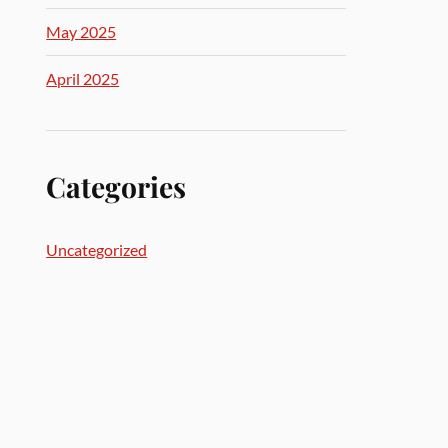
May 2025
April 2025
Categories
Uncategorized