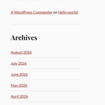
A WordPress Commenter
on
Hello world!
Archives
August 2026
July 2026
June 2026
May 2026
April 2026