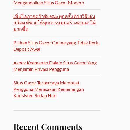
Mengandalkan Situs Gacor Modern
เพิ่มโอกาสคว้าชัยชนะทุกครั้ง ด้วยวิธีเล่น
สล็อต ที่ช่วยให้ทุกการหมุนสร้างคุณค่าได้
มากขึ้น
Pilihan Situs Gacor Online yang Tidak Perlu
Deposit Awal
Aspek Keamanan Dalam Situs Gacor Yang
Menjamin Privasi Pengguna
Situs Gacor Terpercaya Membuat
Pengguna Merasakan Kemenangan
Konsisten Setiap Hari
Recent Comments