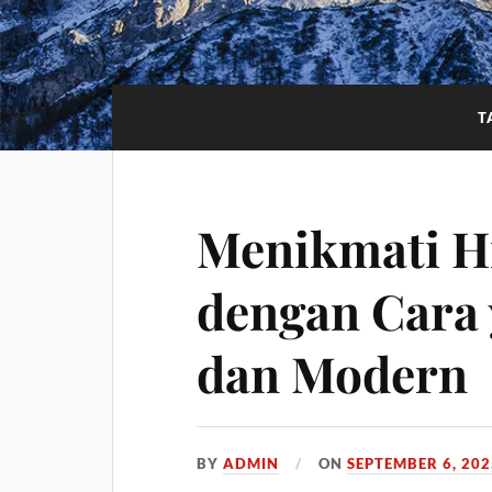
T
Menikmati Hi
dengan Cara 
dan Modern
BY
ADMIN
ON
SEPTEMBER 6, 202