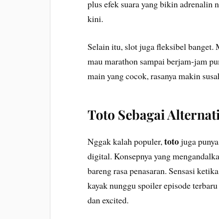
plus efek suara yang bikin adrenalin 
kini.
Selain itu, slot juga fleksibel banget
mau marathon sampai berjam-jam pun
main yang cocok, rasanya makin susah
Toto Sebagai Alternat
toto
Nggak kalah populer,
juga punya 
digital. Konsepnya yang mengandalkan
bareng rasa penasaran. Sensasi ketik
kayak nunggu spoiler episode terbaru
dan excited.