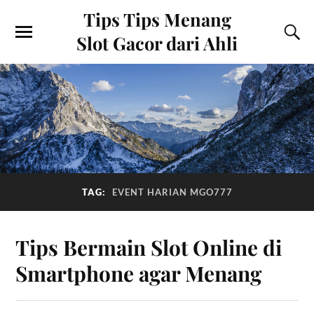
Tips Tips Menang
Slot Gacor dari Ahli
TAG:
EVENT HARIAN MGO777
Tips Bermain Slot Online di
Smartphone agar Menang