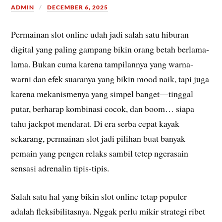
ADMIN
DECEMBER 6, 2025
Permainan slot online udah jadi salah satu hiburan
digital yang paling gampang bikin orang betah berlama-
lama. Bukan cuma karena tampilannya yang warna-
warni dan efek suaranya yang bikin mood naik, tapi juga
karena mekanismenya yang simpel banget—tinggal
putar, berharap kombinasi cocok, dan boom… siapa
tahu jackpot mendarat. Di era serba cepat kayak
sekarang, permainan slot jadi pilihan buat banyak
pemain yang pengen relaks sambil tetep ngerasain
sensasi adrenalin tipis-tipis.
Salah satu hal yang bikin slot online tetap populer
adalah fleksibilitasnya. Nggak perlu mikir strategi ribet