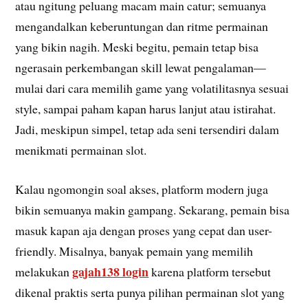
atau ngitung peluang macam main catur; semuanya
mengandalkan keberuntungan dan ritme permainan
yang bikin nagih. Meski begitu, pemain tetap bisa
ngerasain perkembangan skill lewat pengalaman—
mulai dari cara memilih game yang volatilitasnya sesuai
style, sampai paham kapan harus lanjut atau istirahat.
Jadi, meskipun simpel, tetap ada seni tersendiri dalam
menikmati permainan slot.
Kalau ngomongin soal akses, platform modern juga
bikin semuanya makin gampang. Sekarang, pemain bisa
masuk kapan aja dengan proses yang cepat dan user-
friendly. Misalnya, banyak pemain yang memilih
gajah138 login
melakukan
karena platform tersebut
dikenal praktis serta punya pilihan permainan slot yang