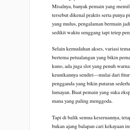
Misalnya, banyak pemain yang memi
tersebut dikenal praktis serta punya 
yang mulus, pengalaman bermain jadi
sedikit waktu senggang tapi tetep pen
Selain kemudahan akses, variasi tema s
bertema petualangan yang bikin pema
kuno, ada juga slot yang penuh warna
keunikannya sendiri—mulai dari fitur
pengganda yang bikin putaran seder
lumayan. Buat pemain yang suka eksplor
mana yang paling menggoda.
Tapi di balik semua keseruannya, teta
bukan ajang balapan cari kekayaan in