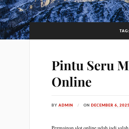
TAG
Pintu Seru M
Online
BY
ADMIN
ON
DECEMBER 6, 202
Permainan slot online udah jadi salah