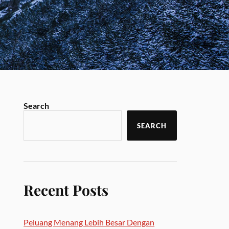
Search
SEARCH
Recent Posts
Peluang Menang Lebih Besar Dengan