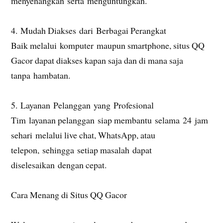
menyenangkan serta menguntungkan.
4. Mudah Diakses dari Berbagai Perangkat
Baik melalui komputer maupun smartphone, situs QQ
Gacor dapat diakses kapan saja dan di mana saja
tanpa hambatan.
5. Layanan Pelanggan yang Profesional
Tim layanan pelanggan siap membantu selama 24 jam
sehari melalui live chat, WhatsApp, atau
telepon, sehingga setiap masalah dapat
diselesaikan dengan cepat.
Cara Menang di Situs QQ Gacor