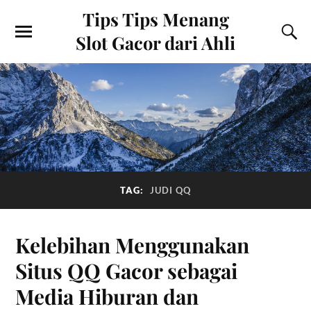
Tips Tips Menang
Slot Gacor dari Ahli
TAG:
JUDI QQ
Kelebihan Menggunakan
Situs QQ Gacor sebagai
Media Hiburan dan