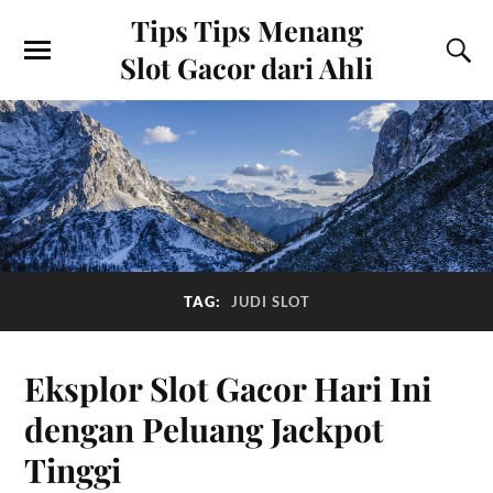
Tips Tips Menang
Slot Gacor dari Ahli
TAG:
JUDI SLOT
Eksplor Slot Gacor Hari Ini
dengan Peluang Jackpot
Tinggi