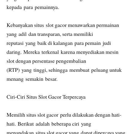
kepada para pemainnya.
Kebanyakan situs slot gacor menawarkan permainan
yang adil dan transparan, serta memiliki
reputasi yang baik di kalangan para pemain judi
daring. Mereka terkenal karena menyediakan mesin
slot dengan persentase pengembalian
(RTP) yang tinggi, sehingga membuat peluang untuk
menang semakin besar.
Ciri-Ciri Situs Slot Gacor Terpercaya
Memilih situs slot gacor perlu dilakukan dengan hati-
hati. Berikut adalah beberapa ciri yang
menandakan situs slot gacor yang dapat dipercaya yang