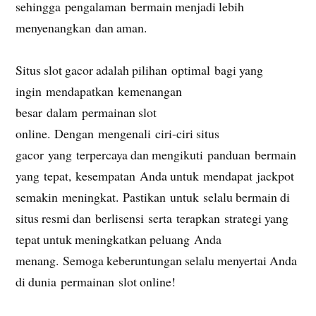
sehingga pengalaman bermain menjadi lebih
menyenangkan dan aman.
Situs slot gacor adalah pilihan optimal bagi yang
ingin mendapatkan kemenangan
besar dalam permainan slot
online. Dengan mengenali ciri-ciri situs
gacor yang terpercaya dan mengikuti panduan bermain
yang tepat, kesempatan Anda untuk mendapat jackpot
semakin meningkat. Pastikan untuk selalu bermain di
situs resmi dan berlisensi serta terapkan strategi yang
tepat untuk meningkatkan peluang Anda
menang. Semoga keberuntungan selalu menyertai Anda
di dunia permainan slot online!