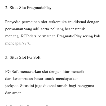
2. Situs Slot PragmaticPlay
Penyedia permainan slot terkemuka ini dikenal dengan
permainan yang adil serta peluang besar untuk
menang. RTP dari permainan PragmaticPlay sering kali
mencapai 97%.
3. Situs Slot PG Soft
PG Soft menawarkan slot dengan fitur menarik
dan kesempatan besar untuk mendapatkan
jackpot. Situs ini juga dikenal ramah bagi pengguna
dan aman.