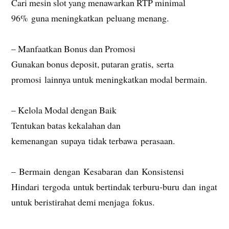
Cari mesin slot yang menawarkan RTP minimal
96% guna meningkatkan peluang menang.
– Manfaatkan Bonus dan Promosi
Gunakan bonus deposit, putaran gratis, serta
promosi lainnya untuk meningkatkan modal bermain.
– Kelola Modal dengan Baik
Tentukan batas kekalahan dan
kemenangan supaya tidak terbawa perasaan.
– Bermain dengan Kesabaran dan Konsistensi
Hindari tergoda untuk bertindak terburu-buru dan ingat
untuk beristirahat demi menjaga fokus.