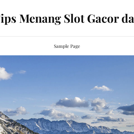
ips Menang Slot Gacor da
Sample Page