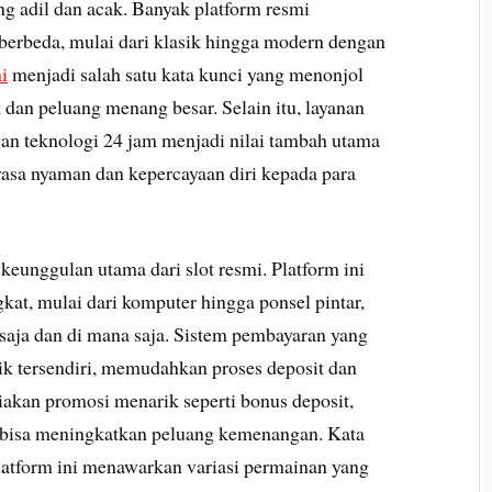
g adil dan acak. Banyak platform resmi
berbeda, mulai dari klasik hingga modern dengan
i
menjadi salah satu kata kunci yang menonjol
an peluang menang besar. Selain itu, layanan
an teknologi 24 jam menjadi nilai tambah utama
 rasa nyaman dan kepercayaan diri kepada para
eunggulan utama dari slot resmi. Platform ini
kat, mulai dari komputer hingga ponsel pintar,
saja dan di mana saja. Sistem pembayaran yang
ik tersendiri, memudahkan proses deposit dan
iakan promosi menarik seperti bonus deposit,
g bisa meningkatkan peluang kemenangan. Kata
latform ini menawarkan variasi permainan yang