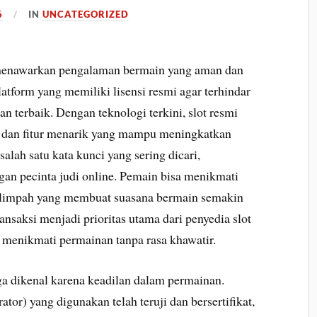
6
IN
UNCATEGORIZED
 menawarkan pengalaman bermain yang aman dan
atform yang memiliki lisensi resmi agar terhindar
n terbaik. Dengan teknologi terkini, slot resmi
gi dan fitur menarik yang mampu meningkatkan
lah satu kata kunci yang sering dicari,
gan pecinta judi online. Pemain bisa menikmati
elimpah yang membuat suasana bermain semakin
saksi menjadi prioritas utama dari penyedia slot
s menikmati permainan tanpa rasa khawatir.
ga dikenal karena keadilan dalam permainan.
) yang digunakan telah teruji dan bersertifikat,