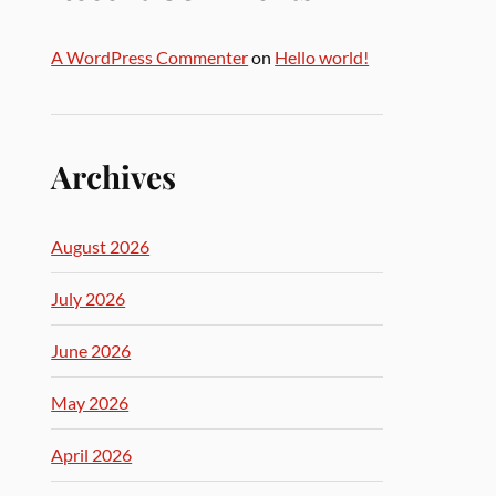
A WordPress Commenter
on
Hello world!
Archives
August 2026
July 2026
June 2026
May 2026
April 2026