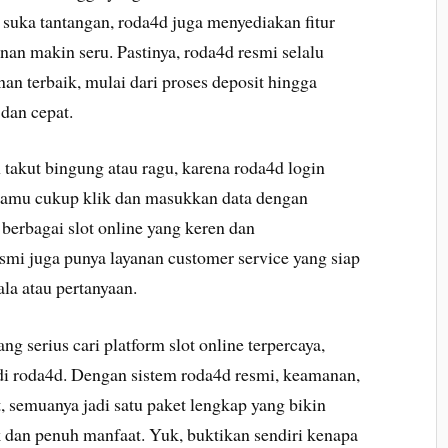
 suka tantangan, roda4d juga menyediakan fitur
an makin seru. Pastinya, roda4d resmi selalu
n terbaik, mulai dari proses deposit hingga
dan cepat.
takut bingung atau ragu, karena roda4d login
 Kamu cukup klik dan masukkan data dengan
berbagai slot online yang keren dan
smi juga punya layanan customer service yang siap
la atau pertanyaan.
g serius cari platform slot online terpercaya,
i roda4d. Dengan sistem roda4d resmi, keamanan,
t, semuanya jadi satu paket lengkap yang bikin
 dan penuh manfaat. Yuk, buktikan sendiri kenapa