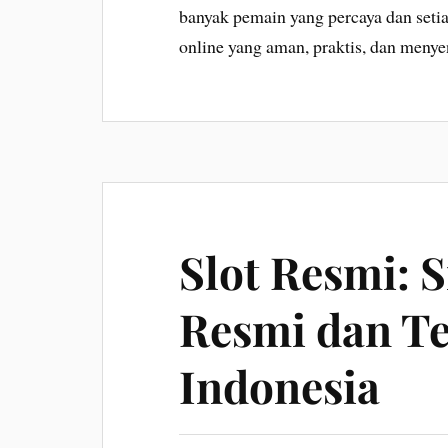
banyak pemain yang percaya dan setia
online yang aman, praktis, dan meny
Slot Resmi: S
Resmi dan Te
Indonesia