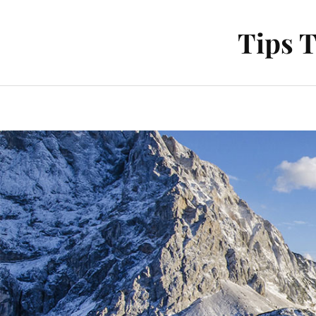
Tips T