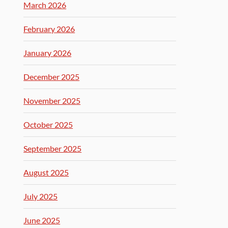
March 2026
February 2026
January 2026
December 2025
November 2025
October 2025
September 2025
August 2025
July 2025
June 2025