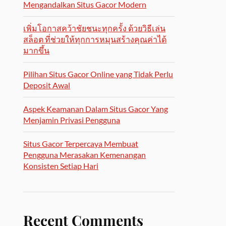
Mengandalkan Situs Gacor Modern
เพิ่มโอกาสคว้าชัยชนะทุกครั้ง ด้วยวิธีเล่น
สล็อต ที่ช่วยให้ทุกการหมุนสร้างคุณค่าได้
มากขึ้น
Pilihan Situs Gacor Online yang Tidak Perlu
Deposit Awal
Aspek Keamanan Dalam Situs Gacor Yang
Menjamin Privasi Pengguna
Situs Gacor Terpercaya Membuat
Pengguna Merasakan Kemenangan
Konsisten Setiap Hari
Recent Comments