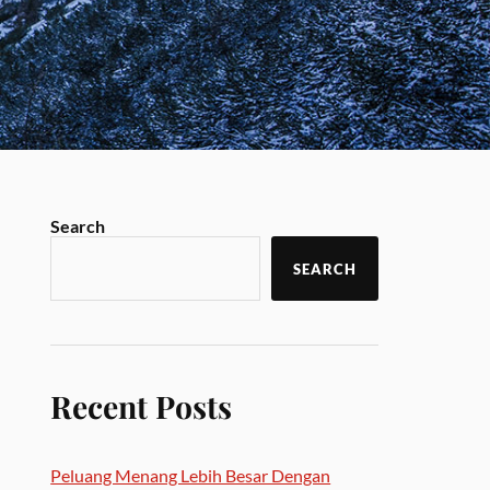
Search
SEARCH
Recent Posts
Peluang Menang Lebih Besar Dengan