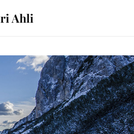
ri Ahli