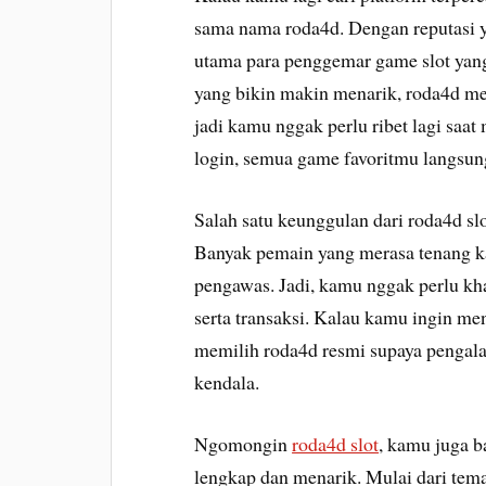
sama nama roda4d. Dengan reputasi yan
utama para penggemar game slot yan
yang bikin makin menarik, roda4d me
jadi kamu nggak perlu ribet lagi sa
login, semua game favoritmu langsung
Salah satu keunggulan dari roda4d slo
Banyak pemain yang merasa tenang ka
pengawas. Jadi, kamu nggak perlu kh
serta transaksi. Kalau kamu ingin me
memilih roda4d resmi supaya pengal
kendala.
Ngomongin
roda4d slot
, kamu juga b
lengkap dan menarik. Mulai dari tema