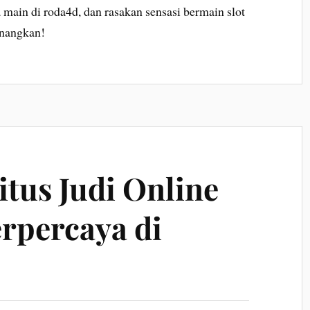
 main di roda4d, dan rasakan sensasi bermain slot
enangkan!
itus Judi Online
rpercaya di