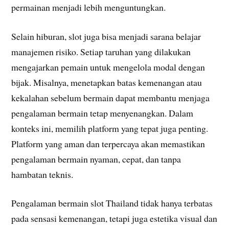
permainan menjadi lebih menguntungkan.
Selain hiburan, slot juga bisa menjadi sarana belajar
manajemen risiko. Setiap taruhan yang dilakukan
mengajarkan pemain untuk mengelola modal dengan
bijak. Misalnya, menetapkan batas kemenangan atau
kekalahan sebelum bermain dapat membantu menjaga
pengalaman bermain tetap menyenangkan. Dalam
konteks ini, memilih platform yang tepat juga penting.
Platform yang aman dan terpercaya akan memastikan
pengalaman bermain nyaman, cepat, dan tanpa
hambatan teknis.
Pengalaman bermain slot Thailand tidak hanya terbatas
pada sensasi kemenangan, tetapi juga estetika visual dan