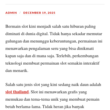
ADMIN
DECEMBER 19, 2025
Bermain slot kini menjadi salah satu hiburan paling
diminati di dunia digital. Tidak hanya sekadar memutar
gulungan dan menunggu keberuntungan, permainan ini
menawarkan pengalaman seru yang bisa dinikmati
kapan saja dan di mana saja. Terlebih, perkembangan
teknologi membuat permainan slot semakin interaktif
dan menarik.
Salah satu jenis slot yang kini sedang naik daun adalah
slot thailand
. Slot ini menawarkan grafis yang
memukau dan tema-tema unik yang membuat pemain
betah berlama-lama. Tidak heran jika banyak