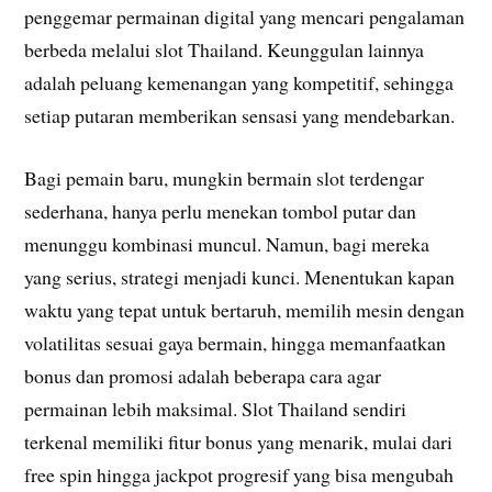
penggemar permainan digital yang mencari pengalaman
berbeda melalui slot Thailand. Keunggulan lainnya
adalah peluang kemenangan yang kompetitif, sehingga
setiap putaran memberikan sensasi yang mendebarkan.
Bagi pemain baru, mungkin bermain slot terdengar
sederhana, hanya perlu menekan tombol putar dan
menunggu kombinasi muncul. Namun, bagi mereka
yang serius, strategi menjadi kunci. Menentukan kapan
waktu yang tepat untuk bertaruh, memilih mesin dengan
volatilitas sesuai gaya bermain, hingga memanfaatkan
bonus dan promosi adalah beberapa cara agar
permainan lebih maksimal. Slot Thailand sendiri
terkenal memiliki fitur bonus yang menarik, mulai dari
free spin hingga jackpot progresif yang bisa mengubah