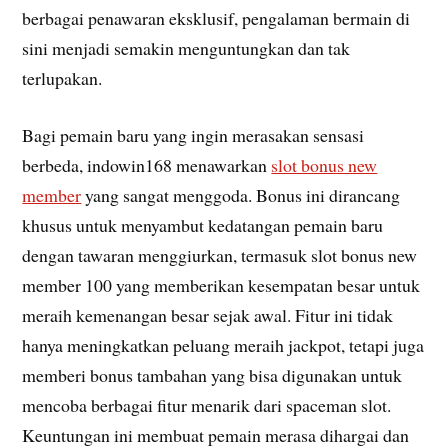
berbagai penawaran eksklusif, pengalaman bermain di
sini menjadi semakin menguntungkan dan tak
terlupakan.
Bagi pemain baru yang ingin merasakan sensasi
berbeda, indowin168 menawarkan
slot bonus new
member
yang sangat menggoda. Bonus ini dirancang
khusus untuk menyambut kedatangan pemain baru
dengan tawaran menggiurkan, termasuk slot bonus new
member 100 yang memberikan kesempatan besar untuk
meraih kemenangan besar sejak awal. Fitur ini tidak
hanya meningkatkan peluang meraih jackpot, tetapi juga
memberi bonus tambahan yang bisa digunakan untuk
mencoba berbagai fitur menarik dari spaceman slot.
Keuntungan ini membuat pemain merasa dihargai dan