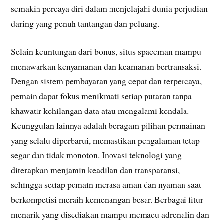
semakin percaya diri dalam menjelajahi dunia perjudian
daring yang penuh tantangan dan peluang.
Selain keuntungan dari bonus, situs spaceman mampu
menawarkan kenyamanan dan keamanan bertransaksi.
Dengan sistem pembayaran yang cepat dan terpercaya,
pemain dapat fokus menikmati setiap putaran tanpa
khawatir kehilangan data atau mengalami kendala.
Keunggulan lainnya adalah beragam pilihan permainan
yang selalu diperbarui, memastikan pengalaman tetap
segar dan tidak monoton. Inovasi teknologi yang
diterapkan menjamin keadilan dan transparansi,
sehingga setiap pemain merasa aman dan nyaman saat
berkompetisi meraih kemenangan besar. Berbagai fitur
menarik yang disediakan mampu memacu adrenalin dan