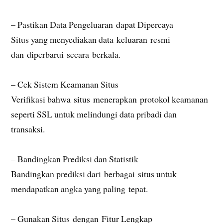
– Pastikan Data Pengeluaran dapat Dipercaya
Situs yang menyediakan data keluaran resmi
dan diperbarui secara berkala.
– Cek Sistem Keamanan Situs
Verifikasi bahwa situs menerapkan protokol keamanan
seperti SSL untuk melindungi data pribadi dan
transaksi.
– Bandingkan Prediksi dan Statistik
Bandingkan prediksi dari berbagai situs untuk
mendapatkan angka yang paling tepat.
– Gunakan Situs dengan Fitur Lengkap