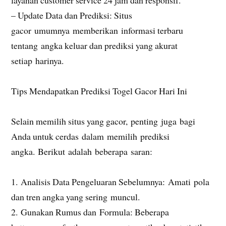
– Update Data dan Prediksi: Situs
gacor umumnya memberikan informasi terbaru
tentang angka keluar dan prediksi yang akurat
setiap harinya.
Tips Mendapatkan Prediksi Togel Gacor Hari Ini
Selain memilih situs yang gacor, penting juga bagi
Anda untuk cerdas dalam memilih prediksi
angka. Berikut adalah beberapa saran:
1. Analisis Data Pengeluaran Sebelumnya: Amati pola
dan tren angka yang sering muncul.
2. Gunakan Rumus dan Formula: Beberapa