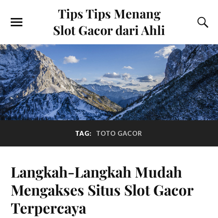
Tips Tips Menang
Slot Gacor dari Ahli
TAG:
TOTO GACOR
Langkah-Langkah Mudah
Mengakses Situs Slot Gacor
Terpercaya