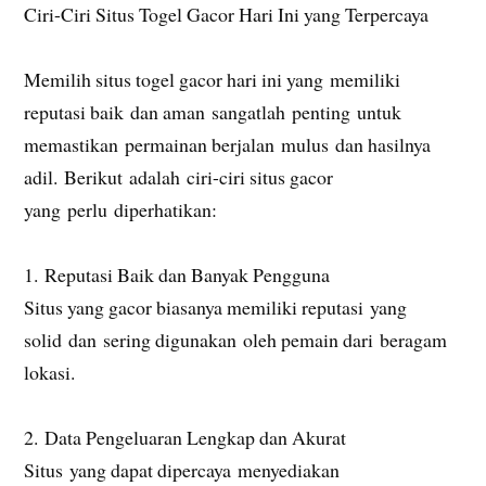
Ciri-Ciri Situs Togel Gacor Hari Ini yang Terpercaya
Memilih situs togel gacor hari ini yang memiliki
reputasi baik dan aman sangatlah penting untuk
memastikan permainan berjalan mulus dan hasilnya
adil. Berikut adalah ciri-ciri situs gacor
yang perlu diperhatikan:
1. Reputasi Baik dan Banyak Pengguna
Situs yang gacor biasanya memiliki reputasi yang
solid dan sering digunakan oleh pemain dari beragam
lokasi.
2. Data Pengeluaran Lengkap dan Akurat
Situs yang dapat dipercaya menyediakan