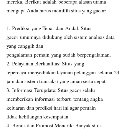
mereka. Berikut adalah beberapa alasan utama
mengapa Anda harus memilih situs yang gacor:
1. Prediksi yang Tepat dan Andal: Situs
gacor umumnya didukung oleh sistem analisis data
yang canggih dan
pengalaman pemain yang sudah berpengalaman.
2. Pelayanan Berkualitas: Situs yang
tepercaya menyediakan layanan pelanggan selama 24
jam dan sistem transaksi yang aman serta cepat.
3. Informasi Terupdate: Situs gacor selalu
memberikan informasi terbaru tentang angka
keluaran dan prediksi hari ini agar pemain
tidak kehilangan kesempatan.
4. Bonus dan Promosi Menarik: Banyak situs