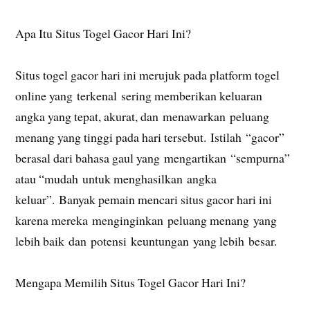
Apa Itu Situs Togel Gacor Hari Ini?
Situs togel gacor hari ini merujuk pada platform togel
online yang terkenal sering memberikan keluaran
angka yang tepat, akurat, dan menawarkan peluang
menang yang tinggi pada hari tersebut. Istilah “gacor”
berasal dari bahasa gaul yang mengartikan “sempurna”
atau “mudah untuk menghasilkan angka
keluar”. Banyak pemain mencari situs gacor hari ini
karena mereka menginginkan peluang menang yang
lebih baik dan potensi keuntungan yang lebih besar.
Mengapa Memilih Situs Togel Gacor Hari Ini?