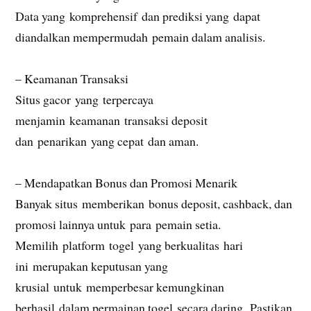
Data yang komprehensif dan prediksi yang dapat
diandalkan mempermudah pemain dalam analisis.
– Keamanan Transaksi
Situs gacor yang terpercaya
menjamin keamanan transaksi deposit
dan penarikan yang cepat dan aman.
– Mendapatkan Bonus dan Promosi Menarik
Banyak situs memberikan bonus deposit, cashback, dan
promosi lainnya untuk para pemain setia.
Memilih platform togel yang berkualitas hari
ini merupakan keputusan yang
krusial untuk memperbesar kemungkinan
berhasil dalam permainan togel secara daring. Pastikan