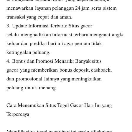
menawarkan layanan pelanggan 24 jam serta sistem
transaksi yang cepat dan aman.
3. Update Informasi Terbaru: Situs gacor
selalu menghadirkan informasi terbaru mengenai angka
keluar dan prediksi hari ini agar pemain tidak
ketinggalan peluang.
4. Bonus dan Promosi Menarik: Banyak situs
gacor yang memberikan bonus deposit, cashback,
dan promosional lainnya yang meningkatkan
peluang untuk menang.
Cara Menemukan Situs Togel Gacor Hari Ini yang
Terpercaya
Memilih situs togel gacor hari ini perlu dilakukan