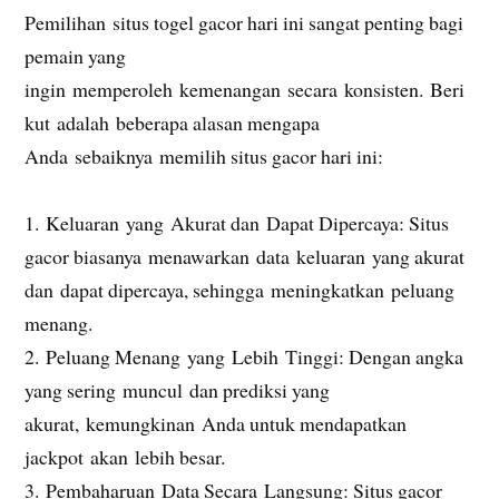
Pemilihan situs togel gacor hari ini sangat penting bagi
pemain yang
ingin memperoleh kemenangan secara konsisten. Beri
kut adalah beberapa alasan mengapa
Anda sebaiknya memilih situs gacor hari ini:
1. Keluaran yang Akurat dan Dapat Dipercaya: Situs
gacor biasanya menawarkan data keluaran yang akurat
dan dapat dipercaya, sehingga meningkatkan peluang
menang.
2. Peluang Menang yang Lebih Tinggi: Dengan angka
yang sering muncul dan prediksi yang
akurat, kemungkinan Anda untuk mendapatkan
jackpot akan lebih besar.
3. Pembaharuan Data Secara Langsung: Situs gacor