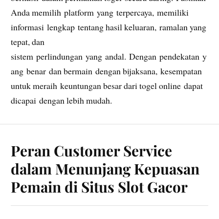
Anda memilih platform yang terpercaya, memiliki
informasi lengkap tentang hasil keluaran, ramalan yang
tepat, dan
sistem perlindungan yang andal. Dengan pendekatan y
ang benar dan bermain dengan bijaksana, kesempatan
untuk meraih keuntungan besar dari togel online dapat
dicapai dengan lebih mudah.
Peran Customer Service
dalam Menunjang Kepuasan
Pemain di Situs Slot Gacor