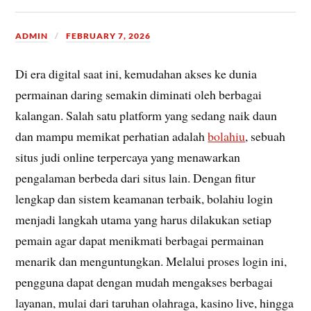
ADMIN
FEBRUARY 7, 2026
Di era digital saat ini, kemudahan akses ke dunia
permainan daring semakin diminati oleh berbagai
kalangan. Salah satu platform yang sedang naik daun
dan mampu memikat perhatian adalah
bolahiu
, sebuah
situs judi online terpercaya yang menawarkan
pengalaman berbeda dari situs lain. Dengan fitur
lengkap dan sistem keamanan terbaik, bolahiu login
menjadi langkah utama yang harus dilakukan setiap
pemain agar dapat menikmati berbagai permainan
menarik dan menguntungkan. Melalui proses login ini,
pengguna dapat dengan mudah mengakses berbagai
layanan, mulai dari taruhan olahraga, kasino live, hingga