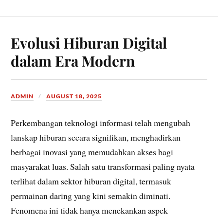
Evolusi Hiburan Digital
dalam Era Modern
ADMIN
AUGUST 18, 2025
Perkembangan teknologi informasi telah mengubah
lanskap hiburan secara signifikan, menghadirkan
berbagai inovasi yang memudahkan akses bagi
masyarakat luas. Salah satu transformasi paling nyata
terlihat dalam sektor hiburan digital, termasuk
permainan daring yang kini semakin diminati.
Fenomena ini tidak hanya menekankan aspek