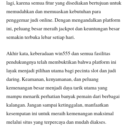
lagi, karena semua fitur yang disediakan bertujuan untuk
memudahkan dan memuaskan kebutuhan para
penggemar judi online. Dengan mengandalkan platform
ini, peluang besar meraih jackpot dan keuntungan besar
semakin terbuka lebar setiap hari.
Akhir kata, keberadaan win555 dan semua fasilitas
pendukungnya telah membuktikan bahwa platform ini
layak menjadi pilihan utama bagi pecinta slot dan judi
daring. Keamanan, kenyamanan, dan peluang
kemenangan besar menjadi daya tarik utama yang
mampu menarik perhatian banyak pemain dari berbagai
kalangan. Jangan sampai ketinggalan, manfaatkan
kesempatan ini untuk meraih kemenangan maksimal
melalui situs yang terpercaya dan mudah diakses.