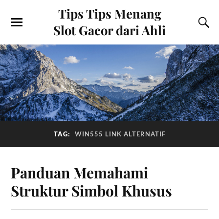
Tips Tips Menang
Slot Gacor dari Ahli
TAG:
WIN555 LINK ALTERNATIF
Panduan Memahami
Struktur Simbol Khusus