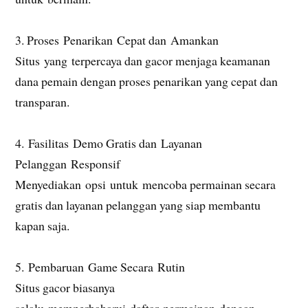
3. Proses Penarikan Cepat dan Amankan
Situs yang terpercaya dan gacor menjaga keamanan
dana pemain dengan proses penarikan yang cepat dan
transparan.
4. Fasilitas Demo Gratis dan Layanan
Pelanggan Responsif
Menyediakan opsi untuk mencoba permainan secara
gratis dan layanan pelanggan yang siap membantu
kapan saja.
5. Pembaruan Game Secara Rutin
Situs gacor biasanya