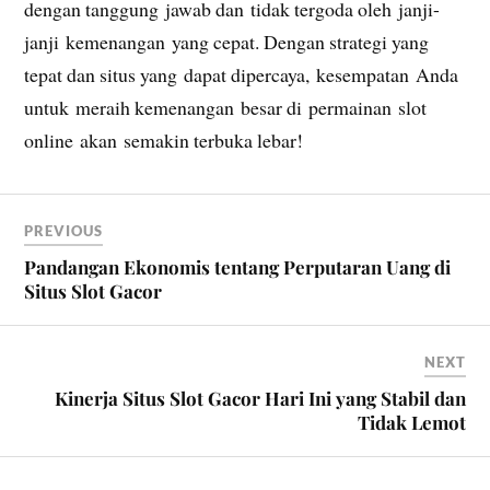
dengan tanggung jawab dan tidak tergoda oleh janji-
janji kemenangan yang cepat. Dengan strategi yang
tepat dan situs yang dapat dipercaya, kesempatan Anda
untuk meraih kemenangan besar di permainan slot
online akan semakin terbuka lebar!
PREVIOUS
Pandangan Ekonomis tentang Perputaran Uang di
Situs Slot Gacor
NEXT
Kinerja Situs Slot Gacor Hari Ini yang Stabil dan
Tidak Lemot