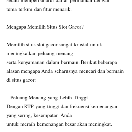
selalu memperbaharui daftar permainan dengan
tema terkini dan fitur menarik.
Mengapa Memilih Situs Slot Gacor?
Memilih situs slot gacor sangat krusial untuk
meningkatkan peluang menang
serta kenyamanan dalam bermain. Berikut beberapa
alasan mengapa Anda seharusnya mencari dan bermain
di situs gacor:
– Peluang Menang yang Lebih Tinggi
Dengan RTP yang tinggi dan frekuensi kemenangan
yang sering, kesempatan Anda
untuk meraih kemenangan besar akan meningkat.