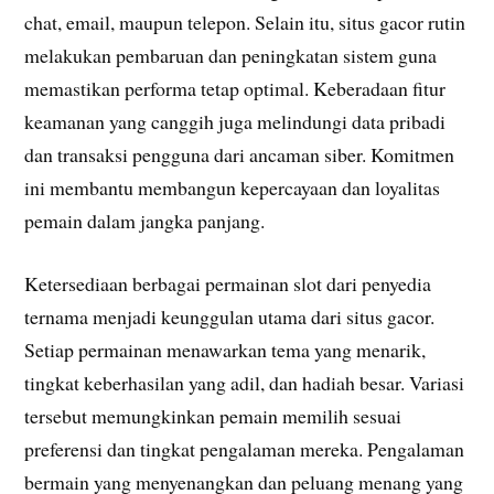
chat, email, maupun telepon. Selain itu, situs gacor rutin
melakukan pembaruan dan peningkatan sistem guna
memastikan performa tetap optimal. Keberadaan fitur
keamanan yang canggih juga melindungi data pribadi
dan transaksi pengguna dari ancaman siber. Komitmen
ini membantu membangun kepercayaan dan loyalitas
pemain dalam jangka panjang.
Ketersediaan berbagai permainan slot dari penyedia
ternama menjadi keunggulan utama dari situs gacor.
Setiap permainan menawarkan tema yang menarik,
tingkat keberhasilan yang adil, dan hadiah besar. Variasi
tersebut memungkinkan pemain memilih sesuai
preferensi dan tingkat pengalaman mereka. Pengalaman
bermain yang menyenangkan dan peluang menang yang