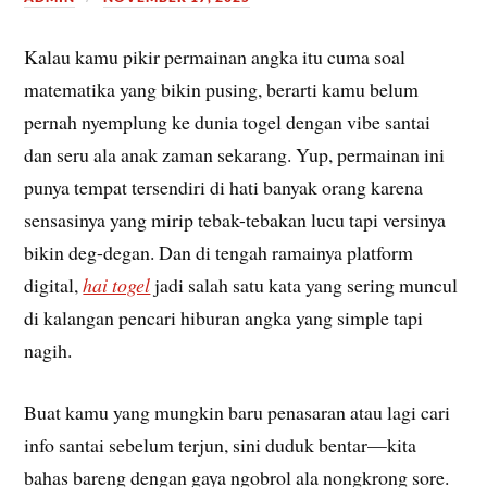
Kalau kamu pikir permainan angka itu cuma soal
matematika yang bikin pusing, berarti kamu belum
pernah nyemplung ke dunia togel dengan vibe santai
dan seru ala anak zaman sekarang. Yup, permainan ini
punya tempat tersendiri di hati banyak orang karena
sensasinya yang mirip tebak-tebakan lucu tapi versinya
bikin deg-degan. Dan di tengah ramainya platform
digital,
hai togel
jadi salah satu kata yang sering muncul
di kalangan pencari hiburan angka yang simple tapi
nagih.
Buat kamu yang mungkin baru penasaran atau lagi cari
info santai sebelum terjun, sini duduk bentar—kita
bahas bareng dengan gaya ngobrol ala nongkrong sore.