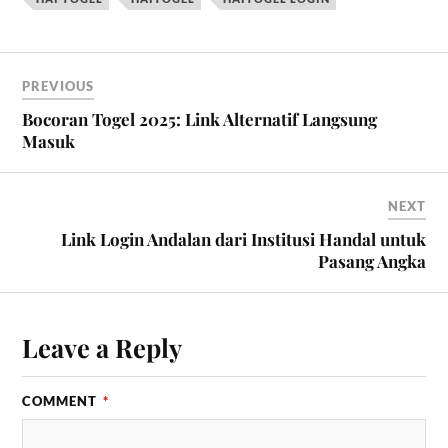
PREVIOUS
Bocoran Togel 2025: Link Alternatif Langsung
Masuk
NEXT
Link Login Andalan dari Institusi Handal untuk
Pasang Angka
Leave a Reply
COMMENT
*