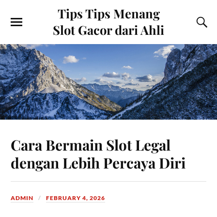
Tips Tips Menang
Slot Gacor dari Ahli
Cara Bermain Slot Legal
dengan Lebih Percaya Diri
ADMIN
FEBRUARY 4, 2026