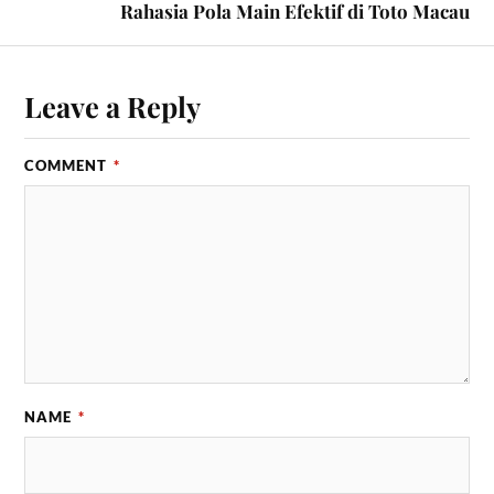
Rahasia Pola Main Efektif di Toto Macau
Leave a Reply
COMMENT
*
NAME
*