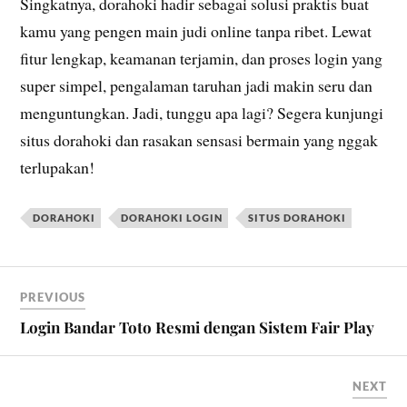
Singkatnya, dorahoki hadir sebagai solusi praktis buat
kamu yang pengen main judi online tanpa ribet. Lewat
fitur lengkap, keamanan terjamin, dan proses login yang
super simpel, pengalaman taruhan jadi makin seru dan
menguntungkan. Jadi, tunggu apa lagi? Segera kunjungi
situs dorahoki dan rasakan sensasi bermain yang nggak
terlupakan!
DORAHOKI
DORAHOKI LOGIN
SITUS DORAHOKI
PREVIOUS
Login Bandar Toto Resmi dengan Sistem Fair Play
NEXT