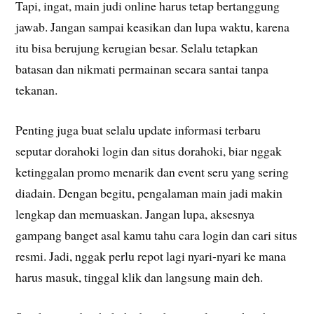
Tapi, ingat, main judi online harus tetap bertanggung
jawab. Jangan sampai keasikan dan lupa waktu, karena
itu bisa berujung kerugian besar. Selalu tetapkan
batasan dan nikmati permainan secara santai tanpa
tekanan.
Penting juga buat selalu update informasi terbaru
seputar dorahoki login dan situs dorahoki, biar nggak
ketinggalan promo menarik dan event seru yang sering
diadain. Dengan begitu, pengalaman main jadi makin
lengkap dan memuaskan. Jangan lupa, aksesnya
gampang banget asal kamu tahu cara login dan cari situs
resmi. Jadi, nggak perlu repot lagi nyari-nyari ke mana
harus masuk, tinggal klik dan langsung main deh.