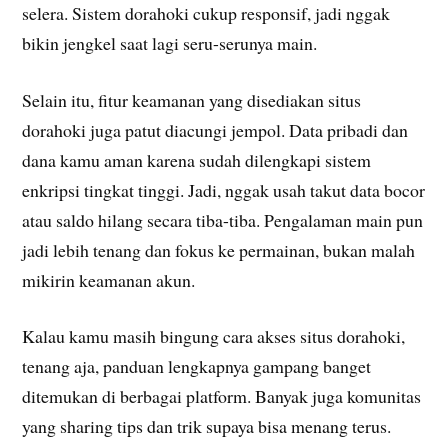
selera. Sistem dorahoki cukup responsif, jadi nggak
bikin jengkel saat lagi seru-serunya main.
Selain itu, fitur keamanan yang disediakan situs
dorahoki juga patut diacungi jempol. Data pribadi dan
dana kamu aman karena sudah dilengkapi sistem
enkripsi tingkat tinggi. Jadi, nggak usah takut data bocor
atau saldo hilang secara tiba-tiba. Pengalaman main pun
jadi lebih tenang dan fokus ke permainan, bukan malah
mikirin keamanan akun.
Kalau kamu masih bingung cara akses situs dorahoki,
tenang aja, panduan lengkapnya gampang banget
ditemukan di berbagai platform. Banyak juga komunitas
yang sharing tips dan trik supaya bisa menang terus.