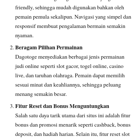
friendly, sehingga mudah digunakan bahkan oleh
pemain pemula sekalipun. Navigasi yang simpel dan
responsif membuat pengalaman bermain semakin
nyaman.
Beragam Pilihan Permainan
Dagotoge menyediakan berbagai jenis permainan
judi online seperti slot gacor, togel online, casino
live, dan taruhan olahraga. Pemain dapat memilih
sesuai minat dan keahliannya, sehingga peluang
menang semakin besar.
Fitur Reset dan Bonus Menguntungkan
Salah satu daya tarik utama dari situs ini adalah fitur
bonus dan promosi menarik seperti cashback, bonus
deposit, dan hadiah harian. Selain itu, fitur reset slot