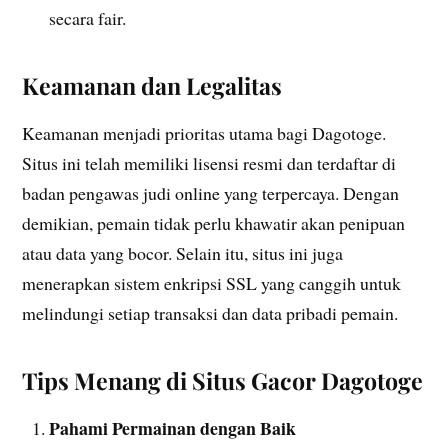
secara fair.
Keamanan dan Legalitas
Keamanan menjadi prioritas utama bagi Dagotoge.
Situs ini telah memiliki lisensi resmi dan terdaftar di
badan pengawas judi online yang terpercaya. Dengan
demikian, pemain tidak perlu khawatir akan penipuan
atau data yang bocor. Selain itu, situs ini juga
menerapkan sistem enkripsi SSL yang canggih untuk
melindungi setiap transaksi dan data pribadi pemain.
Tips Menang di Situs Gacor Dagotoge
Pahami Permainan dengan Baik