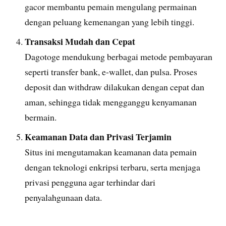
gacor membantu pemain mengulang permainan
dengan peluang kemenangan yang lebih tinggi.
Transaksi Mudah dan Cepat
Dagotoge mendukung berbagai metode pembayaran
seperti transfer bank, e-wallet, dan pulsa. Proses
deposit dan withdraw dilakukan dengan cepat dan
aman, sehingga tidak mengganggu kenyamanan
bermain.
Keamanan Data dan Privasi Terjamin
Situs ini mengutamakan keamanan data pemain
dengan teknologi enkripsi terbaru, serta menjaga
privasi pengguna agar terhindar dari
penyalahgunaan data.