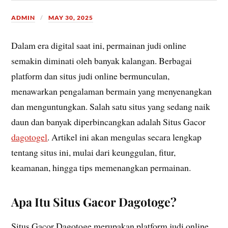
ADMIN
MAY 30, 2025
Dalam era digital saat ini, permainan judi online
semakin diminati oleh banyak kalangan. Berbagai
platform dan situs judi online bermunculan,
menawarkan pengalaman bermain yang menyenangkan
dan menguntungkan. Salah satu situs yang sedang naik
daun dan banyak diperbincangkan adalah Situs Gacor
dagotogel
. Artikel ini akan mengulas secara lengkap
tentang situs ini, mulai dari keunggulan, fitur,
keamanan, hingga tips memenangkan permainan.
Apa Itu Situs Gacor Dagotoge?
Situs Gacor Dagotoge merupakan platform judi online