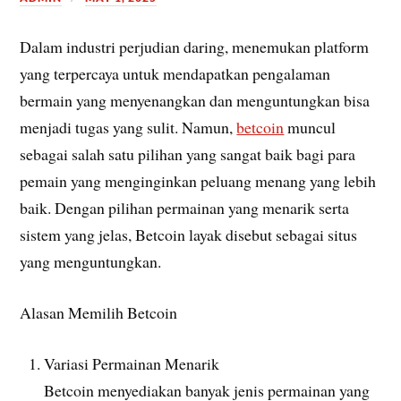
Dalam industri perjudian daring, menemukan platform
yang terpercaya untuk mendapatkan pengalaman
bermain yang menyenangkan dan menguntungkan bisa
menjadi tugas yang sulit. Namun,
betcoin
muncul
sebagai salah satu pilihan yang sangat baik bagi para
pemain yang menginginkan peluang menang yang lebih
baik. Dengan pilihan permainan yang menarik serta
sistem yang jelas, Betcoin layak disebut sebagai situs
yang menguntungkan.
Alasan Memilih Betcoin
Variasi Permainan Menarik
Betcoin menyediakan banyak jenis permainan yang