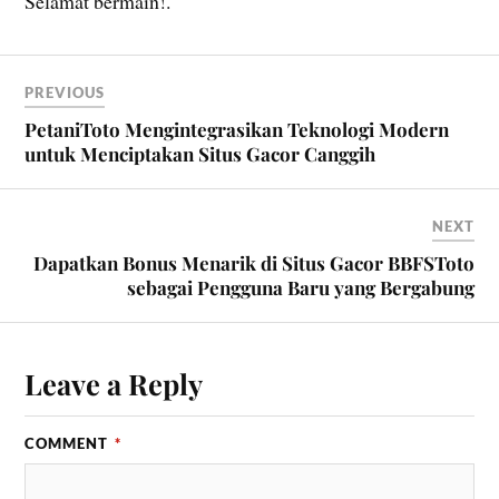
Selamat bermain!.
PREVIOUS
PetaniToto Mengintegrasikan Teknologi Modern
untuk Menciptakan Situs Gacor Canggih
NEXT
Dapatkan Bonus Menarik di Situs Gacor BBFSToto
sebagai Pengguna Baru yang Bergabung
Leave a Reply
COMMENT
*