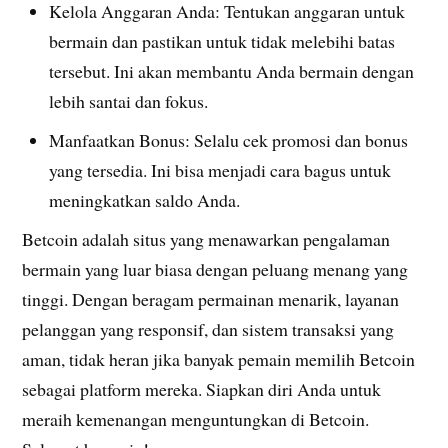
Kelola Anggaran Anda: Tentukan anggaran untuk
bermain dan pastikan untuk tidak melebihi batas
tersebut. Ini akan membantu Anda bermain dengan
lebih santai dan fokus.
Manfaatkan Bonus: Selalu cek promosi dan bonus
yang tersedia. Ini bisa menjadi cara bagus untuk
meningkatkan saldo Anda.
Betcoin adalah situs yang menawarkan pengalaman
bermain yang luar biasa dengan peluang menang yang
tinggi. Dengan beragam permainan menarik, layanan
pelanggan yang responsif, dan sistem transaksi yang
aman, tidak heran jika banyak pemain memilih Betcoin
sebagai platform mereka. Siapkan diri Anda untuk
meraih kemenangan menguntungkan di Betcoin.