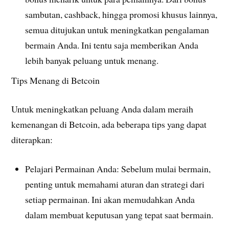
sambutan, cashback, hingga promosi khusus lainnya,
semua ditujukan untuk meningkatkan pengalaman
bermain Anda. Ini tentu saja memberikan Anda
lebih banyak peluang untuk menang.
Tips Menang di Betcoin
Untuk meningkatkan peluang Anda dalam meraih
kemenangan di Betcoin, ada beberapa tips yang dapat
diterapkan:
Pelajari Permainan Anda: Sebelum mulai bermain,
penting untuk memahami aturan dan strategi dari
setiap permainan. Ini akan memudahkan Anda
dalam membuat keputusan yang tepat saat bermain.