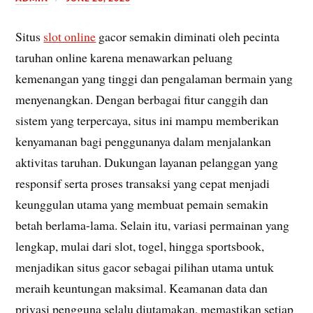
Situs
slot online
gacor semakin diminati oleh pecinta
taruhan online karena menawarkan peluang
kemenangan yang tinggi dan pengalaman bermain yang
menyenangkan. Dengan berbagai fitur canggih dan
sistem yang terpercaya, situs ini mampu memberikan
kenyamanan bagi penggunanya dalam menjalankan
aktivitas taruhan. Dukungan layanan pelanggan yang
responsif serta proses transaksi yang cepat menjadi
keunggulan utama yang membuat pemain semakin
betah berlama-lama. Selain itu, variasi permainan yang
lengkap, mulai dari slot, togel, hingga sportsbook,
menjadikan situs gacor sebagai pilihan utama untuk
meraih keuntungan maksimal. Keamanan data dan
privasi pengguna selalu diutamakan, memastikan setiap