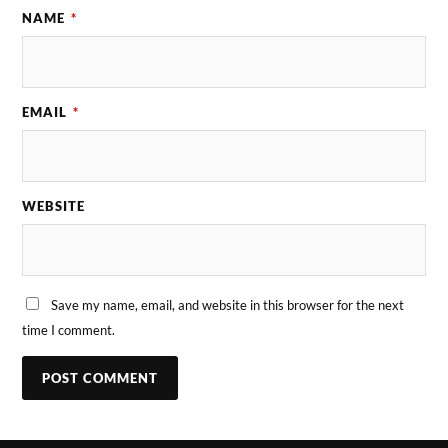
NAME
*
EMAIL
*
WEBSITE
Save my name, email, and website in this browser for the next
time I comment.