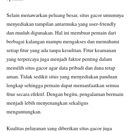
Selain menawarkan peluang besar, situs gacor umumnya
menyediakan tampilan antarmuka yang user-friendly
dan mudah digunakan. Hal ini membuat pemain dari
berbagai kalangan mampu mengakses dan memahami
setiap fitur yang ada tanpa kesulitan. Fitur keamanan
yang terpercaya juga menjadi faktor penting dalam
memilih situs gacor agar data pribadi dan dana tetap
aman. Tidak sedikit situs yang menyediakan panduan
lengkap sehingga pemain dapat memanfaatkan semua
fitur secara efektif. Dengan begitu, pengalaman bermain
menjadi lebih menyenangkan sekaligus
menguntungkan.
Kualitas pelayanan yang diberikan situs gacor juga