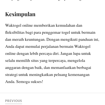
Kesimpulan
Waktogel online memberikan kemudahan dan
fleksibilitas bagi para penggemar togel untuk bermain
dan meraih keuntungan. Dengan mengikuti panduan ini,
Anda dapat memulai perjalanan bermain Waktogel
online dengan lebih percaya diri. Jangan lupa untuk
selalu memilih situs yang terpercaya, mengelola
anggaran dengan baik, dan memanfaatkan berbagai
strategi untuk meningkatkan peluang kemenangan
Anda. Semoga sukses!
PREVIOUS