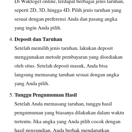
Di Waktogel online, terdapat berbagai jenis taruhan,
seperti 2D, 3D, hingga 4D. Pilih jenis taruhan yang
sesuai dengan preferensi Anda dan pasang angka
yang ingin Anda pilih.
Deposit dan Taruhan
Setelah memilih jenis taruhan, lakukan deposit
menggunakan metode pembayaran yang disediakan
oleh situs. Setelah deposit masuk, Anda bisa
langsung memasang taruhan sesuai dengan angka
yang Anda pilih.
Tunggu Pengumuman Hasil
Setelah Anda memasang taruhan, tunggu hasil
pengumuman yang biasanya dilakukan dalam waktu
tertentu. Jika angka yang Anda pilih cocok dengan
hasil pengundian, Anda berhak mendapatkan