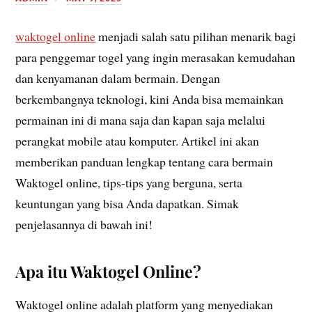
waktogel online
menjadi salah satu pilihan menarik bagi
para penggemar togel yang ingin merasakan kemudahan
dan kenyamanan dalam bermain. Dengan
berkembangnya teknologi, kini Anda bisa memainkan
permainan ini di mana saja dan kapan saja melalui
perangkat mobile atau komputer. Artikel ini akan
memberikan panduan lengkap tentang cara bermain
Waktogel online, tips-tips yang berguna, serta
keuntungan yang bisa Anda dapatkan. Simak
penjelasannya di bawah ini!
Apa itu Waktogel Online?
Waktogel online adalah platform yang menyediakan