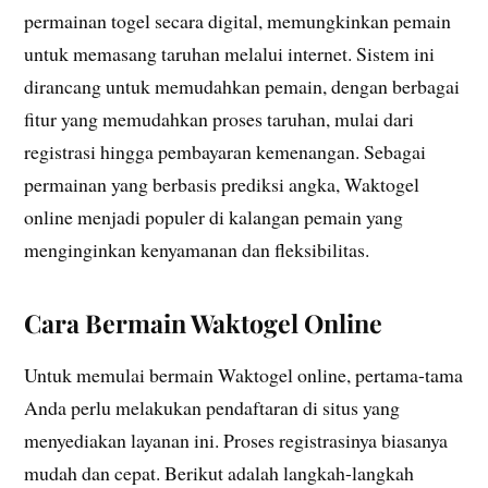
permainan togel secara digital, memungkinkan pemain
untuk memasang taruhan melalui internet. Sistem ini
dirancang untuk memudahkan pemain, dengan berbagai
fitur yang memudahkan proses taruhan, mulai dari
registrasi hingga pembayaran kemenangan. Sebagai
permainan yang berbasis prediksi angka, Waktogel
online menjadi populer di kalangan pemain yang
menginginkan kenyamanan dan fleksibilitas.
Cara Bermain Waktogel Online
Untuk memulai bermain Waktogel online, pertama-tama
Anda perlu melakukan pendaftaran di situs yang
menyediakan layanan ini. Proses registrasinya biasanya
mudah dan cepat. Berikut adalah langkah-langkah