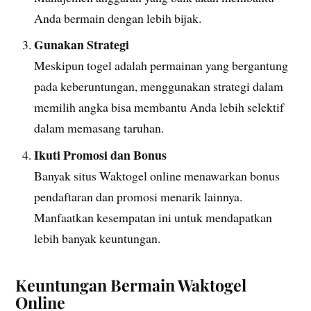
Anda bermain dengan lebih bijak.
Gunakan Strategi
Meskipun togel adalah permainan yang bergantung
pada keberuntungan, menggunakan strategi dalam
memilih angka bisa membantu Anda lebih selektif
dalam memasang taruhan.
Ikuti Promosi dan Bonus
Banyak situs Waktogel online menawarkan bonus
pendaftaran dan promosi menarik lainnya.
Manfaatkan kesempatan ini untuk mendapatkan
lebih banyak keuntungan.
Keuntungan Bermain Waktogel
Online