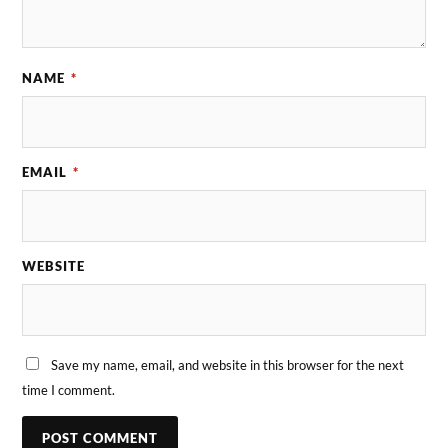
NAME
*
EMAIL
*
WEBSITE
Save my name, email, and website in this browser for the next
time I comment.