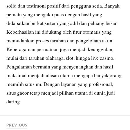
solid dan testimoni positif dari pengguna setia. Banyak
pemain yang mengaku puas dengan hasil yang
didapatkan berkat sistem yang adil dan peluang besar.
Keberhasilan ini didukung oleh fitur otomatis yang
memudahkan proses taruhan dan pengelolaan akun.
Keberagaman permainan juga menjadi keunggulan,
mulai dari taruhan olahraga, slot, hingga live casino.
Pengalaman bermain yang menyenangkan dan hasil
maksimal menjadi alasan utama mengapa banyak orang
memilih situs ini. Dengan layanan yang profesional,
situs gacor tetap menjadi pilihan utama di dunia judi
daring.
PREVIOUS