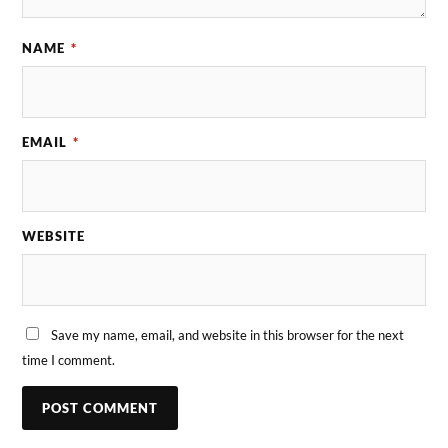
NAME
*
EMAIL
*
WEBSITE
Save my name, email, and website in this browser for the next
time I comment.