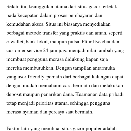
Selain itu, keunggulan utama dari situs gacor terletak
pada kecepatan dalam proses pembayaran dan
kemudahan akses. Situs ini biasanya menyediakan
berbagai metode transfer yang praktis dan aman, seperti
e-wallet, bank lokal, maupun pulsa. Fitur live chat dan
customer service 24 jam juga menjadi nilai tambah yang
membuat pengguna merasa didukung kapan saja
mereka membutuhkan. Dengan tampilan antarmuka
yang user-friendly, pemain dari berbagai kalangan dapat
dengan mudah memahami cara bermain dan melakukan
deposit maupun penarikan dana. Keamanan data pribadi
tetap menjadi prioritas utama, sehingga pengguna
merasa nyaman dan percaya saat bermain.
Faktor lain yang membuat situs gacor populer adalah