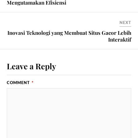
Mengutamakan Efisiensi
NEXT
Inovasi Teknologi yang Membuat Situs Gacor Lebih
Interaktif
Leave a Reply
COMMENT
*