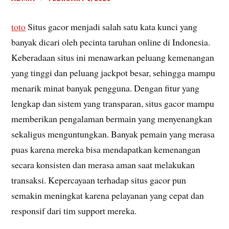
toto
Situs gacor menjadi salah satu kata kunci yang
banyak dicari oleh pecinta taruhan online di Indonesia.
Keberadaan situs ini menawarkan peluang kemenangan
yang tinggi dan peluang jackpot besar, sehingga mampu
menarik minat banyak pengguna. Dengan fitur yang
lengkap dan sistem yang transparan, situs gacor mampu
memberikan pengalaman bermain yang menyenangkan
sekaligus menguntungkan. Banyak pemain yang merasa
puas karena mereka bisa mendapatkan kemenangan
secara konsisten dan merasa aman saat melakukan
transaksi. Kepercayaan terhadap situs gacor pun
semakin meningkat karena pelayanan yang cepat dan
responsif dari tim support mereka.