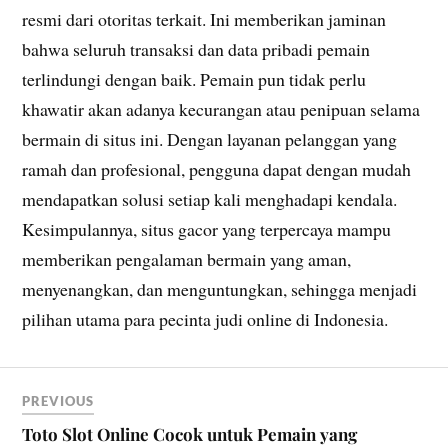
resmi dari otoritas terkait. Ini memberikan jaminan
bahwa seluruh transaksi dan data pribadi pemain
terlindungi dengan baik. Pemain pun tidak perlu
khawatir akan adanya kecurangan atau penipuan selama
bermain di situs ini. Dengan layanan pelanggan yang
ramah dan profesional, pengguna dapat dengan mudah
mendapatkan solusi setiap kali menghadapi kendala.
Kesimpulannya, situs gacor yang terpercaya mampu
memberikan pengalaman bermain yang aman,
menyenangkan, dan menguntungkan, sehingga menjadi
pilihan utama para pecinta judi online di Indonesia.
PREVIOUS
Toto Slot Online Cocok untuk Pemain yang