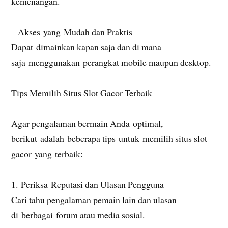
kemenangan.
– Akses yang Mudah dan Praktis
Dapat dimainkan kapan saja dan di mana
saja menggunakan perangkat mobile maupun desktop.
Tips Memilih Situs Slot Gacor Terbaik
Agar pengalaman bermain Anda optimal,
berikut adalah beberapa tips untuk memilih situs slot
gacor yang terbaik:
1. Periksa Reputasi dan Ulasan Pengguna
Cari tahu pengalaman pemain lain dan ulasan
di berbagai forum atau media sosial.