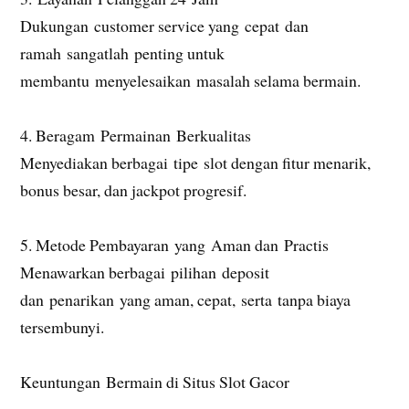
Dukungan customer service yang cepat dan
ramah sangatlah penting untuk
membantu menyelesaikan masalah selama bermain.
4. Beragam Permainan Berkualitas
Menyediakan berbagai tipe slot dengan fitur menarik,
bonus besar, dan jackpot progresif.
5. Metode Pembayaran yang Aman dan Practis
Menawarkan berbagai pilihan deposit
dan penarikan yang aman, cepat, serta tanpa biaya
tersembunyi.
Keuntungan Bermain di Situs Slot Gacor