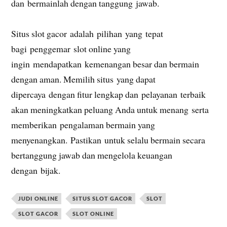
dan bermainlah dengan tanggung jawab.
Situs slot gacor adalah pilihan yang tepat
bagi penggemar slot online yang
ingin mendapatkan kemenangan besar dan bermain
dengan aman. Memilih situs yang dapat
dipercaya dengan fitur lengkap dan pelayanan terbaik
akan meningkatkan peluang Anda untuk menang serta
memberikan pengalaman bermain yang
menyenangkan. Pastikan untuk selalu bermain secara
bertanggung jawab dan mengelola keuangan
dengan bijak.
JUDI ONLINE
SITUS SLOT GACOR
SLOT
SLOT GACOR
SLOT ONLINE