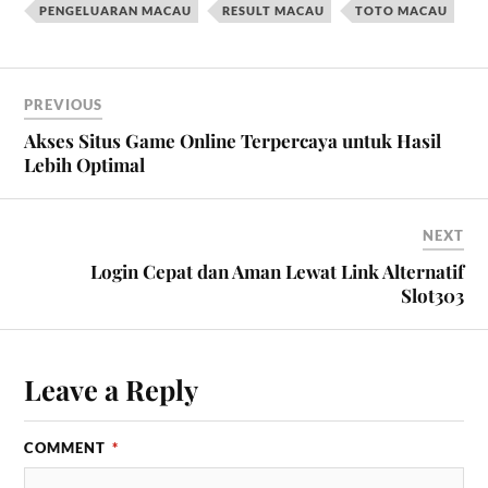
PENGELUARAN MACAU
RESULT MACAU
TOTO MACAU
PREVIOUS
Akses Situs Game Online Terpercaya untuk Hasil
Lebih Optimal
NEXT
Login Cepat dan Aman Lewat Link Alternatif
Slot303
Leave a Reply
COMMENT
*