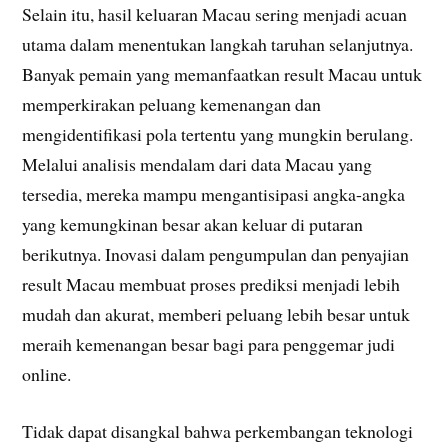
Selain itu, hasil keluaran Macau sering menjadi acuan
utama dalam menentukan langkah taruhan selanjutnya.
Banyak pemain yang memanfaatkan result Macau untuk
memperkirakan peluang kemenangan dan
mengidentifikasi pola tertentu yang mungkin berulang.
Melalui analisis mendalam dari data Macau yang
tersedia, mereka mampu mengantisipasi angka-angka
yang kemungkinan besar akan keluar di putaran
berikutnya. Inovasi dalam pengumpulan dan penyajian
result Macau membuat proses prediksi menjadi lebih
mudah dan akurat, memberi peluang lebih besar untuk
meraih kemenangan besar bagi para penggemar judi
online.
Tidak dapat disangkal bahwa perkembangan teknologi