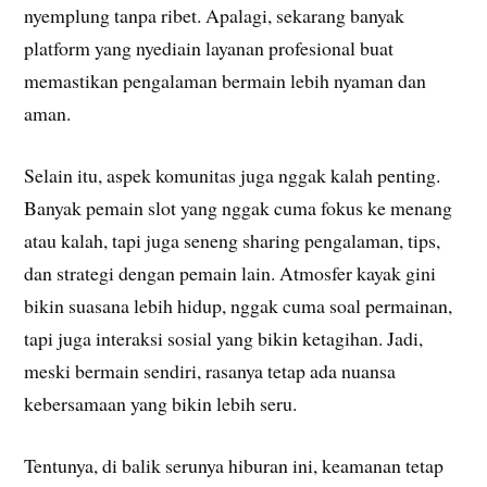
nyemplung tanpa ribet. Apalagi, sekarang banyak
platform yang nyediain layanan profesional buat
memastikan pengalaman bermain lebih nyaman dan
aman.
Selain itu, aspek komunitas juga nggak kalah penting.
Banyak pemain slot yang nggak cuma fokus ke menang
atau kalah, tapi juga seneng sharing pengalaman, tips,
dan strategi dengan pemain lain. Atmosfer kayak gini
bikin suasana lebih hidup, nggak cuma soal permainan,
tapi juga interaksi sosial yang bikin ketagihan. Jadi,
meski bermain sendiri, rasanya tetap ada nuansa
kebersamaan yang bikin lebih seru.
Tentunya, di balik serunya hiburan ini, keamanan tetap