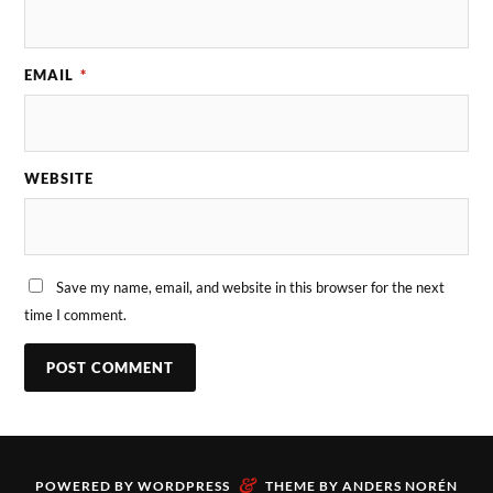
EMAIL
*
WEBSITE
Save my name, email, and website in this browser for the next
time I comment.
&
POWERED BY
WORDPRESS
THEME BY
ANDERS NORÉN