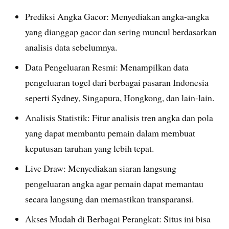
Prediksi Angka Gacor: Menyediakan angka-angka
yang dianggap gacor dan sering muncul berdasarkan
analisis data sebelumnya.
Data Pengeluaran Resmi: Menampilkan data
pengeluaran togel dari berbagai pasaran Indonesia
seperti Sydney, Singapura, Hongkong, dan lain-lain.
Analisis Statistik: Fitur analisis tren angka dan pola
yang dapat membantu pemain dalam membuat
keputusan taruhan yang lebih tepat.
Live Draw: Menyediakan siaran langsung
pengeluaran angka agar pemain dapat memantau
secara langsung dan memastikan transparansi.
Akses Mudah di Berbagai Perangkat: Situs ini bisa