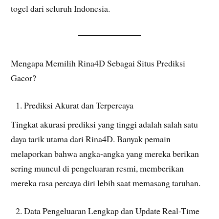
togel dari seluruh Indonesia.
Mengapa Memilih Rina4D Sebagai Situs Prediksi
Gacor?
Prediksi Akurat dan Terpercaya
Tingkat akurasi prediksi yang tinggi adalah salah satu
daya tarik utama dari Rina4D. Banyak pemain
melaporkan bahwa angka-angka yang mereka berikan
sering muncul di pengeluaran resmi, memberikan
mereka rasa percaya diri lebih saat memasang taruhan.
Data Pengeluaran Lengkap dan Update Real-Time