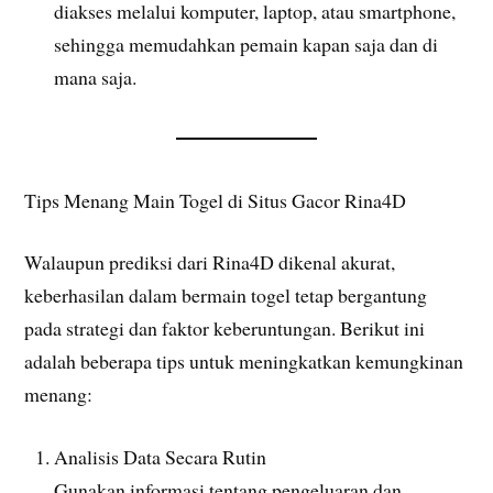
diakses melalui komputer, laptop, atau smartphone,
sehingga memudahkan pemain kapan saja dan di
mana saja.
Tips Menang Main Togel di Situs Gacor Rina4D
Walaupun prediksi dari Rina4D dikenal akurat,
keberhasilan dalam bermain togel tetap bergantung
pada strategi dan faktor keberuntungan. Berikut ini
adalah beberapa tips untuk meningkatkan kemungkinan
menang:
Analisis Data Secara Rutin
Gunakan informasi tentang pengeluaran dan