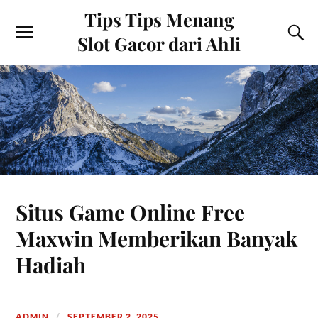
Tips Tips Menang
Slot Gacor dari Ahli
Situs Game Online Free
Maxwin Memberikan Banyak
Hadiah
ADMIN
SEPTEMBER 2, 2025