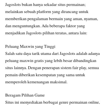
Jagoslots bukan hanya sekadar situs permainan;
melainkan sebuah platform yang dirancang untuk
memberikan pengalaman bermain yang aman, nyaman,
dan menguntungkan. Ada beberapa faktor yang
menjadikan Jagoslots pilihan teratas, antara lain:
Peluang Maxwin yang Tinggi
Salah satu daya tarik utama dari Jagoslots adalah adanya
peluang maxwin gratis yang lebih besar dibandingkan
situs lainnya. Dengan penerapan sistem fair play, semua
pemain diberikan kesempatan yang sama untuk
memperoleh kemenangan maksimal.
Beragam Pilihan Game
Situs ini menyediakan berbagai genre permainan online,