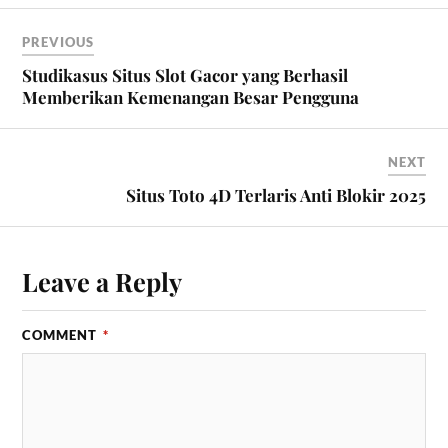
PREVIOUS
Studikasus Situs Slot Gacor yang Berhasil
Memberikan Kemenangan Besar Pengguna
NEXT
Situs Toto 4D Terlaris Anti Blokir 2025
Leave a Reply
COMMENT
*