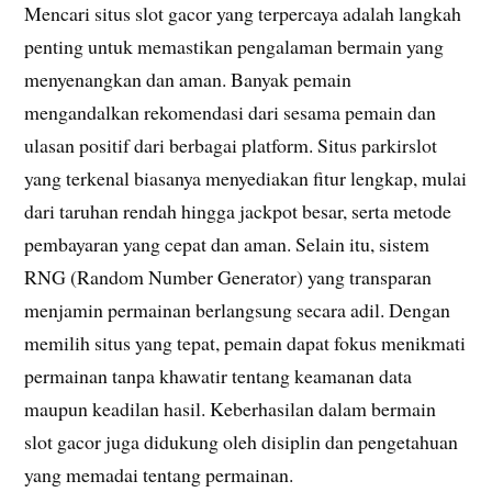
Mencari situs slot gacor yang terpercaya adalah langkah
penting untuk memastikan pengalaman bermain yang
menyenangkan dan aman. Banyak pemain
mengandalkan rekomendasi dari sesama pemain dan
ulasan positif dari berbagai platform. Situs parkirslot
yang terkenal biasanya menyediakan fitur lengkap, mulai
dari taruhan rendah hingga jackpot besar, serta metode
pembayaran yang cepat dan aman. Selain itu, sistem
RNG (Random Number Generator) yang transparan
menjamin permainan berlangsung secara adil. Dengan
memilih situs yang tepat, pemain dapat fokus menikmati
permainan tanpa khawatir tentang keamanan data
maupun keadilan hasil. Keberhasilan dalam bermain
slot gacor juga didukung oleh disiplin dan pengetahuan
yang memadai tentang permainan.