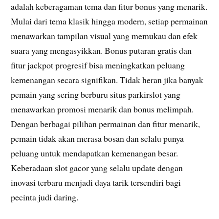
adalah keberagaman tema dan fitur bonus yang menarik.
Mulai dari tema klasik hingga modern, setiap permainan
menawarkan tampilan visual yang memukau dan efek
suara yang mengasyikkan. Bonus putaran gratis dan
fitur jackpot progresif bisa meningkatkan peluang
kemenangan secara signifikan. Tidak heran jika banyak
pemain yang sering berburu situs parkirslot yang
menawarkan promosi menarik dan bonus melimpah.
Dengan berbagai pilihan permainan dan fitur menarik,
pemain tidak akan merasa bosan dan selalu punya
peluang untuk mendapatkan kemenangan besar.
Keberadaan slot gacor yang selalu update dengan
inovasi terbaru menjadi daya tarik tersendiri bagi
pecinta judi daring.