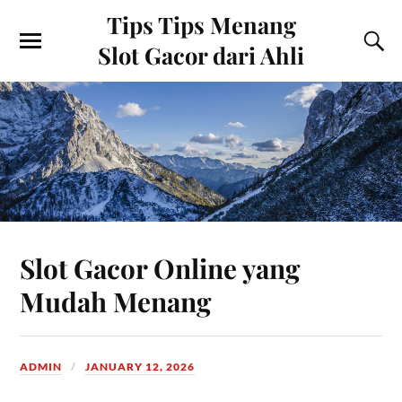
Tips Tips Menang
Slot Gacor dari Ahli
Slot Gacor Online yang
Mudah Menang
ADMIN
JANUARY 12, 2026