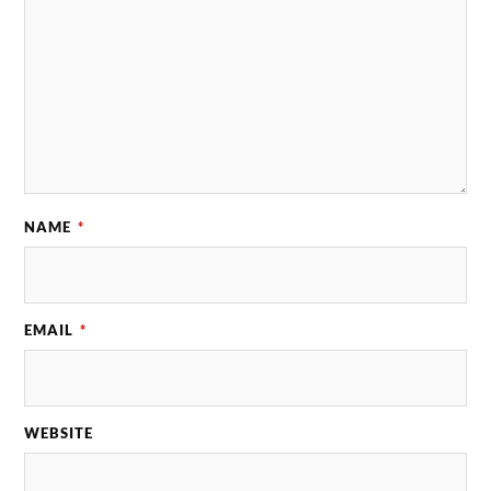
NAME
*
EMAIL
*
WEBSITE