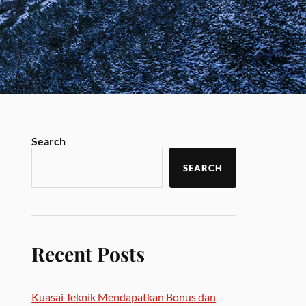
Search
SEARCH
Recent Posts
Kuasai Teknik Mendapatkan Bonus dan