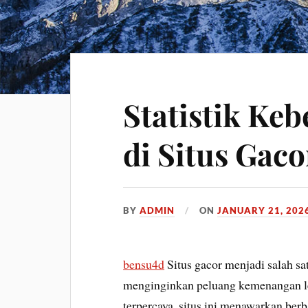
Statistik Ke
di Situs Gac
BY
ADMIN
ON
JANUARY 21, 202
bensu4d
Situs gacor menjadi salah sa
menginginkan peluang kemenangan leb
terpercaya, situs ini menawarkan berb