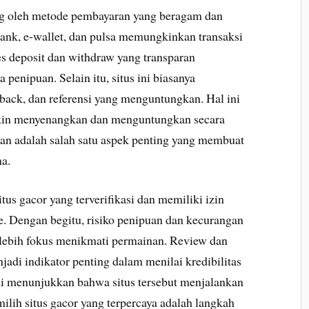
ng oleh metode pembayaran yang beragam dan
 bank, e-wallet, dan pulsa memungkinkan transaksi
s deposit dan withdraw yang transparan
enipuan. Selain itu, situs ini biasanya
back, dan referensi yang menguntungkan. Hal ini
in menyenangkan dan menguntungkan secara
ran adalah salah satu aspek penting yang membuat
ma.
us gacor yang terverifikasi dan memiliki izin
e. Dengan begitu, risiko penipuan dan kecurangan
a lebih fokus menikmati permainan. Review dan
jadi indikator penting dalam menilai kredibilitas
smi menunjukkan bahwa situs tersebut menjalankan
milih situs gacor yang terpercaya adalah langkah