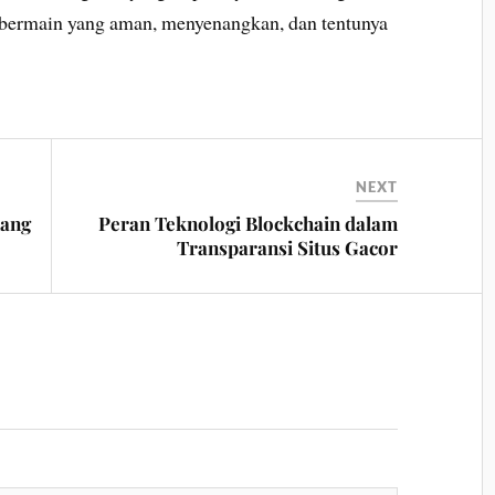
bermain yang aman, menyenangkan, dan tentunya
NEXT
nang
Peran Teknologi Blockchain dalam
Transparansi Situs Gacor