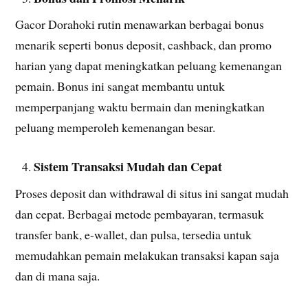
Gacor Dorahoki rutin menawarkan berbagai bonus
menarik seperti bonus deposit, cashback, dan promo
harian yang dapat meningkatkan peluang kemenangan
pemain. Bonus ini sangat membantu untuk
memperpanjang waktu bermain dan meningkatkan
peluang memperoleh kemenangan besar.
Sistem Transaksi Mudah dan Cepat
Proses deposit dan withdrawal di situs ini sangat mudah
dan cepat. Berbagai metode pembayaran, termasuk
transfer bank, e-wallet, dan pulsa, tersedia untuk
memudahkan pemain melakukan transaksi kapan saja
dan di mana saja.