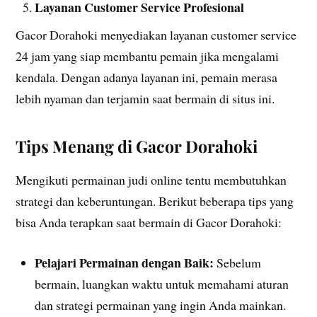
Layanan Customer Service Profesional
Gacor Dorahoki menyediakan layanan customer service
24 jam yang siap membantu pemain jika mengalami
kendala. Dengan adanya layanan ini, pemain merasa
lebih nyaman dan terjamin saat bermain di situs ini.
Tips Menang di Gacor Dorahoki
Mengikuti permainan judi online tentu membutuhkan
strategi dan keberuntungan. Berikut beberapa tips yang
bisa Anda terapkan saat bermain di Gacor Dorahoki:
Pelajari Permainan dengan Baik:
Sebelum
bermain, luangkan waktu untuk memahami aturan
dan strategi permainan yang ingin Anda mainkan.