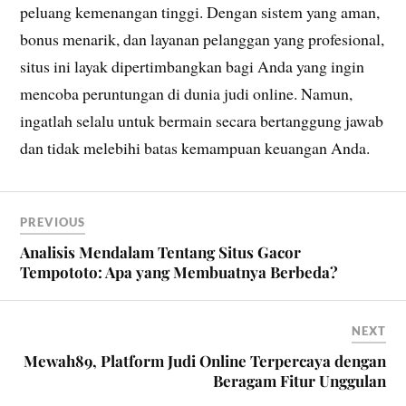
peluang kemenangan tinggi. Dengan sistem yang aman,
bonus menarik, dan layanan pelanggan yang profesional,
situs ini layak dipertimbangkan bagi Anda yang ingin
mencoba peruntungan di dunia judi online. Namun,
ingatlah selalu untuk bermain secara bertanggung jawab
dan tidak melebihi batas kemampuan keuangan Anda.
PREVIOUS
Analisis Mendalam Tentang Situs Gacor
Tempototo: Apa yang Membuatnya Berbeda?
NEXT
Mewah89, Platform Judi Online Terpercaya dengan
Beragam Fitur Unggulan