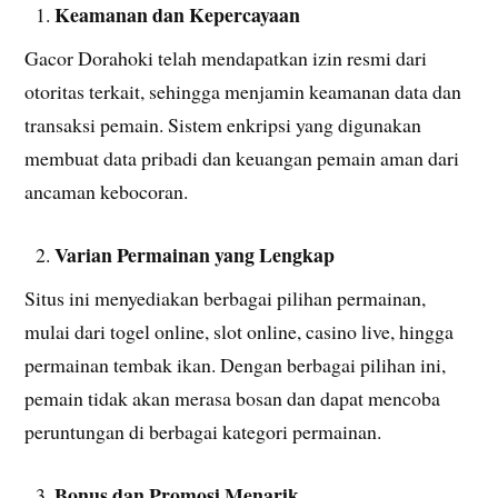
Keamanan dan Kepercayaan
Gacor Dorahoki telah mendapatkan izin resmi dari
otoritas terkait, sehingga menjamin keamanan data dan
transaksi pemain. Sistem enkripsi yang digunakan
membuat data pribadi dan keuangan pemain aman dari
ancaman kebocoran.
Varian Permainan yang Lengkap
Situs ini menyediakan berbagai pilihan permainan,
mulai dari togel online, slot online, casino live, hingga
permainan tembak ikan. Dengan berbagai pilihan ini,
pemain tidak akan merasa bosan dan dapat mencoba
peruntungan di berbagai kategori permainan.
Bonus dan Promosi Menarik