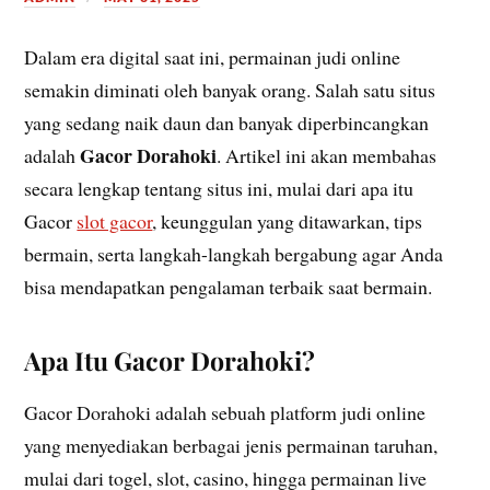
Dalam era digital saat ini, permainan judi online
semakin diminati oleh banyak orang. Salah satu situs
yang sedang naik daun dan banyak diperbincangkan
Gacor Dorahoki
adalah
. Artikel ini akan membahas
secara lengkap tentang situs ini, mulai dari apa itu
Gacor
slot gacor
, keunggulan yang ditawarkan, tips
bermain, serta langkah-langkah bergabung agar Anda
bisa mendapatkan pengalaman terbaik saat bermain.
Apa Itu Gacor Dorahoki?
Gacor Dorahoki adalah sebuah platform judi online
yang menyediakan berbagai jenis permainan taruhan,
mulai dari togel, slot, casino, hingga permainan live