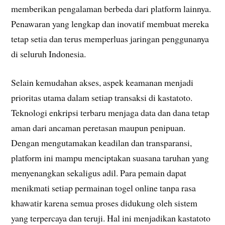
memberikan pengalaman berbeda dari platform lainnya.
Penawaran yang lengkap dan inovatif membuat mereka
tetap setia dan terus memperluas jaringan penggunanya
di seluruh Indonesia.
Selain kemudahan akses, aspek keamanan menjadi
prioritas utama dalam setiap transaksi di kastatoto.
Teknologi enkripsi terbaru menjaga data dan dana tetap
aman dari ancaman peretasan maupun penipuan.
Dengan mengutamakan keadilan dan transparansi,
platform ini mampu menciptakan suasana taruhan yang
menyenangkan sekaligus adil. Para pemain dapat
menikmati setiap permainan togel online tanpa rasa
khawatir karena semua proses didukung oleh sistem
yang terpercaya dan teruji. Hal ini menjadikan kastatoto