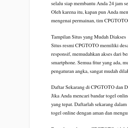
selalu siap membantu Anda 24 jam se
Oleh karena itu, kapan pun Anda me
mengenai permainan, tim CPGTOTO s
Tampilan Situs yang Mudah Diakses
Situs resmi CPGTOTO memiliki desa
responsif, memudahkan akses dari ber
smartphone. Semua fitur yang ada, mu
pengaturan angka, sangat mudah dila
Daftar Sekarang di CPGTOTO dan D
Jika Anda mencari bandar togel onli
yang tepat. Daftarlah sekarang dala
togel online dengan aman dan mengun