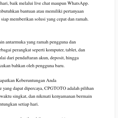
hari, baik melalui live chat maupun WhatsApp.
mbutuhkan bantuan atau memiliki pertanyaan
iap memberikan solusi yang cepat dan ramah.
in antarmuka yang ramah pengguna dan
bagai perangkat seperti komputer, tablet, dan
lai dari pendaftaran akun, deposit, hingga
kukan bahkan oleh pengguna baru.
apatkan Keberuntungan Anda
ne yang dapat dipercaya, CPGTOTO adalah pilihan
m waktu singkat, dan nikmati kenyamanan bermain
tungkan setiap hari.