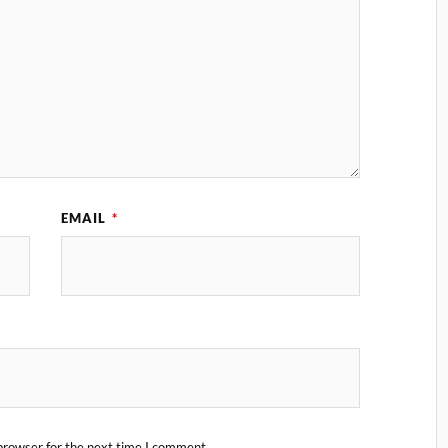
EMAIL
*
browser for the next time I comment.