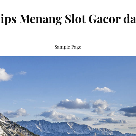
ips Menang Slot Gacor da
Sample Page