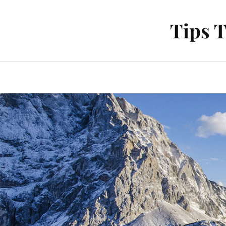
Tips T