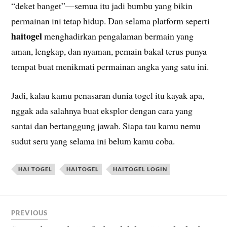
“deket banget”—semua itu jadi bumbu yang bikin
permainan ini tetap hidup. Dan selama platform seperti
haitogel
menghadirkan pengalaman bermain yang
aman, lengkap, dan nyaman, pemain bakal terus punya
tempat buat menikmati permainan angka yang satu ini.
Jadi, kalau kamu penasaran dunia togel itu kayak apa,
nggak ada salahnya buat eksplor dengan cara yang
santai dan bertanggung jawab. Siapa tau kamu nemu
sudut seru yang selama ini belum kamu coba.
HAI TOGEL
HAITOGEL
HAITOGEL LOGIN
PREVIOUS