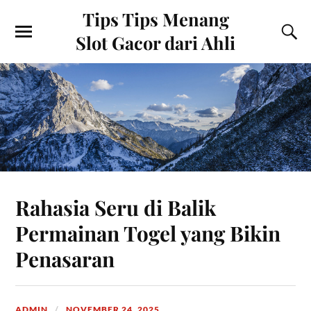
Tips Tips Menang
Slot Gacor dari Ahli
Rahasia Seru di Balik
Permainan Togel yang Bikin
Penasaran
ADMIN
NOVEMBER 24, 2025