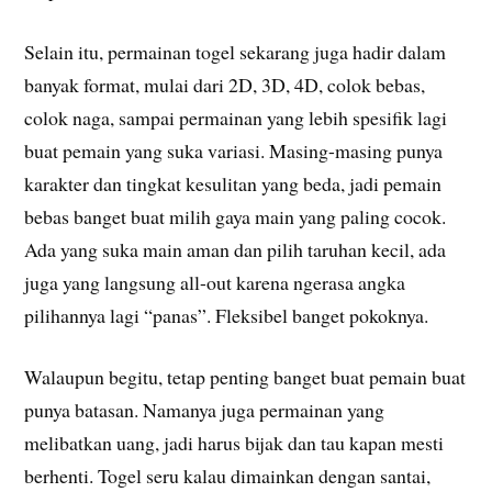
Selain itu, permainan togel sekarang juga hadir dalam
banyak format, mulai dari 2D, 3D, 4D, colok bebas,
colok naga, sampai permainan yang lebih spesifik lagi
buat pemain yang suka variasi. Masing-masing punya
karakter dan tingkat kesulitan yang beda, jadi pemain
bebas banget buat milih gaya main yang paling cocok.
Ada yang suka main aman dan pilih taruhan kecil, ada
juga yang langsung all-out karena ngerasa angka
pilihannya lagi “panas”. Fleksibel banget pokoknya.
Walaupun begitu, tetap penting banget buat pemain buat
punya batasan. Namanya juga permainan yang
melibatkan uang, jadi harus bijak dan tau kapan mesti
berhenti. Togel seru kalau dimainkan dengan santai,