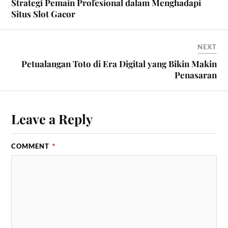
Strategi Pemain Profesional dalam Menghadapi
Situs Slot Gacor
NEXT
Petualangan Toto di Era Digital yang Bikin Makin
Penasaran
Leave a Reply
COMMENT
*