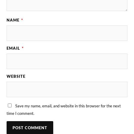
NAME
*
EMAIL
*
WEBSITE
Save my name, email, and website in this browser for the next
time I comment.