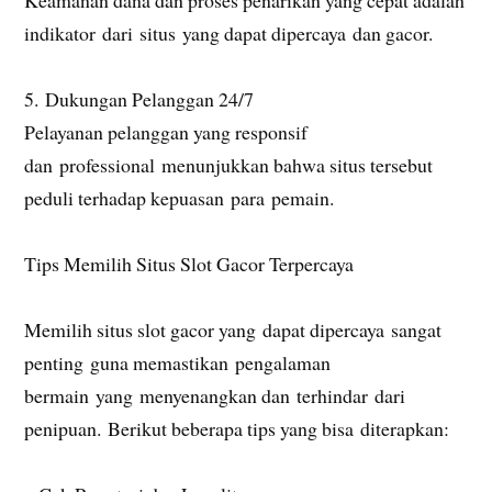
Keamanan dana dan proses penarikan yang cepat adalah
indikator dari situs yang dapat dipercaya dan gacor.
5. Dukungan Pelanggan 24/7
Pelayanan pelanggan yang responsif
dan professional menunjukkan bahwa situs tersebut
peduli terhadap kepuasan para pemain.
Tips Memilih Situs Slot Gacor Terpercaya
Memilih situs slot gacor yang dapat dipercaya sangat
penting guna memastikan pengalaman
bermain yang menyenangkan dan terhindar dari
penipuan. Berikut beberapa tips yang bisa diterapkan: