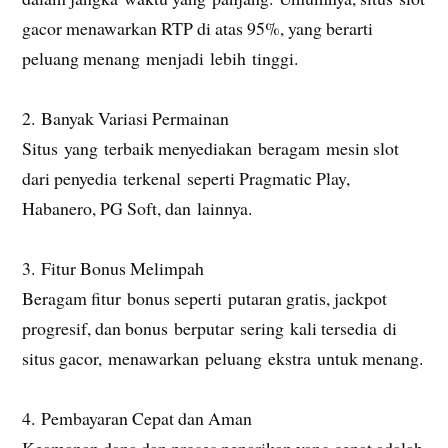
gacor menawarkan RTP di atas 95%, yang berarti
peluang menang menjadi lebih tinggi.
2. Banyak Variasi Permainan
Situs yang terbaik menyediakan beragam mesin slot
dari penyedia terkenal seperti Pragmatic Play,
Habanero, PG Soft, dan lainnya.
3. Fitur Bonus Melimpah
Beragam fitur bonus seperti putaran gratis, jackpot
progresif, dan bonus berputar sering kali tersedia di
situs gacor, menawarkan peluang ekstra untuk menang.
4. Pembayaran Cepat dan Aman