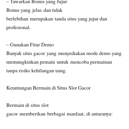
– Tawarkan Bonus yang Jujur
Bonus yang jelas dan tidak
berlebihan merupakan tanda situs yang jujur dan
profesional.
– Gunakan Fitur Demo
Banyak situs gacor yang menyediakan mode demo yang
memungkinkan pemain untuk mencoba permainan
tanpa risiko kehilangan uang.
Keuntungan Bermain di Situs Slot Gacor
Bermain di situs slot
gacor memberikan berbagai manfaat, di antaranya: