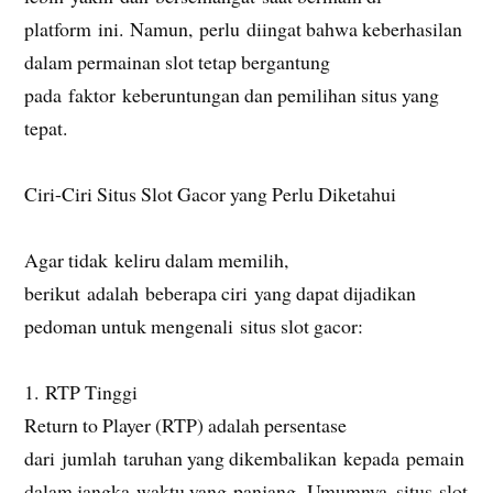
platform ini. Namun, perlu diingat bahwa keberhasilan
dalam permainan slot tetap bergantung
pada faktor keberuntungan dan pemilihan situs yang
tepat.
Ciri-Ciri Situs Slot Gacor yang Perlu Diketahui
Agar tidak keliru dalam memilih,
berikut adalah beberapa ciri yang dapat dijadikan
pedoman untuk mengenali situs slot gacor:
1. RTP Tinggi
Return to Player (RTP) adalah persentase
dari jumlah taruhan yang dikembalikan kepada pemain
dalam jangka waktu yang panjang. Umumnya, situs slot